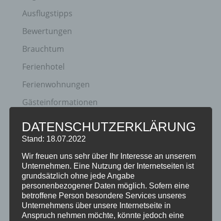
Ausflugstipps
Bewertungen
Brauchtum
Ferienhotel
Ferienwohnungen
Gästeinformationen
Hotel
DATENSCHUTZERKLÄRUNG
Klassifizierung
Stand: 18.07.2022
Neuigkeiten
Wir freuen uns sehr über Ihr Interesse an unserem
Unternehmen. Eine Nutzung der Internetseiten ist
Newsletter
grundsätzlich ohne jede Angabe
personenbezogener Daten möglich. Sofern eine
Oberstdorf
betroffene Person besondere Services unseres
Unternehmens über unsere Internetseite in
Veranstaltungen
Anspruch nehmen möchte, könnte jedoch eine