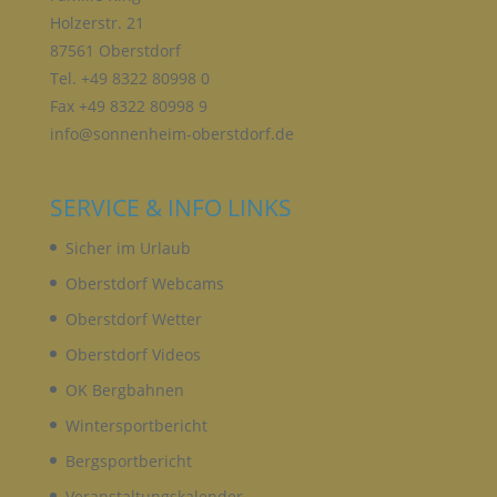
Verbreitung oder eine andere Form der
Holzerstr. 21
Bereitstellung, den Abgleich oder die Verknüpfung,
87561 Oberstdorf
die Einschränkung, das Löschen oder die
Vernichtung.
Tel. +49 8322 80998 0
Fax +49 8322 80998 9
info@sonnenheim-oberstdorf.de
D) EINSCHRÄNKUNG DER VERARBEITUNG
SERVICE & INFO LINKS
Einschränkung der Verarbeitung ist die Markierung
gespeicherter personenbezogener Daten mit dem
Sicher im Urlaub
Ziel, ihre künftige Verarbeitung einzuschränken.
Oberstdorf Webcams
Oberstdorf Wetter
E) PROFILING
Oberstdorf Videos
Profiling ist jede Art der automatisierten
OK Bergbahnen
Verarbeitung personenbezogener Daten, die darin
besteht, dass diese personenbezogenen Daten
Wintersportbericht
verwendet werden, um bestimmte persönliche
Bergsportbericht
Aspekte, die sich auf eine natürliche Person
beziehen, zu bewerten, insbesondere, um Aspekte
Veranstaltungskalender