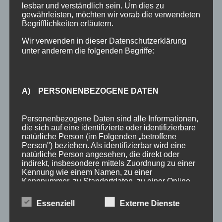
Bergbahnticket inklusive
lesbar und verständlich sein. Um dies zu
gewährleisten, möchten wir vorab die verwendeten
Urlaub in Oberstdorf
Begrifflichkeiten erläutern.
Anreise Oberstdorf
Wir verwenden in dieser Datenschutzerklärung
unter anderem die folgenden Begriffe:
Kontakt
Anfrage
A) PERSONENBEZOGENE DATEN
SCHLAGWÖRTER
3 Sterne
Allgäu
Allgäu-Walser-Pass
Allgäuer Alpen
Personenbezogene Daten sind alle Informationen,
die sich auf eine identifizierte oder identifizierbare
Auszeichnung
Award
Bewertungen
booking.com
natürliche Person (im Folgenden „betroffene
Person") beziehen. Als identifizierbar wird eine
Busfahren
Buslinien
Busticket
DTV
Ferienhotel
natürliche Person angesehen, die direkt oder
indirekt, insbesondere mittels Zuordnung zu einer
Ferienhotel Sonnenheim
Ferienwohnungen
Fewo
Kennung wie einem Namen, zu einer
Kennnummer, zu Standortdaten, zu einer Online-
Fewo Angebot
Fewos
Frühstück
Gastgeber
Gäste
Kennung oder zu einem oder mehreren
besonderen Merkmalen, die Ausdruck der
Essenziell
Externe Dienste
Gästebewertungen
Gästeinfo
Gästeinformation
physischen, physiologischen, genetischen,
psychischen, wirtschaftlichen, kulturellen oder