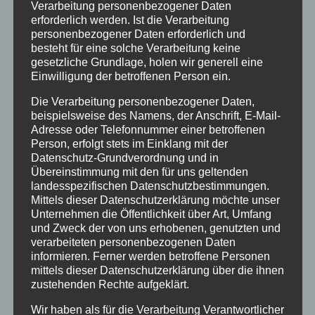
Verarbeitung personenbezogener Daten
Winter
erforderlich werden. Ist die Verarbeitung
personenbezogener Daten erforderlich und
INHALTE
besteht für eine solche Verarbeitung keine
gesetzliche Grundlage, holen wir generell eine
Willkommen
Einwilligung der betroffenen Person ein.
Angebote
Die Verarbeitung personenbezogener Daten,
beispielsweise des Namens, der Anschrift, E-Mail-
Unterkunft
Adresse oder Telefonnummer einer betroffenen
Ferienhotel
Person, erfolgt stets im Einklang mit der
Datenschutz-Grundverordnung und in
5-Raum-Fewo-3-6P
Übereinstimmung mit den für uns geltenden
landesspezifischen Datenschutzbestimmungen.
4-Raum-Fewo 4-6P
Mittels dieser Datenschutzerklärung möchte unser
4-Raum-Fewo 3-5P
Unternehmen die Öffentlichkeit über Art, Umfang
und Zweck der von uns erhobenen, genutzten und
4-Raum-Fewo 4P
verarbeiteten personenbezogenen Daten
informieren. Ferner werden betroffene Personen
3-Raum-Fewo 2-4P
mittels dieser Datenschutzerklärung über die ihnen
zustehenden Rechte aufgeklärt.
3-Raum-Fewo 2-3P
Wir haben als für die Verarbeitung Verantwortlicher