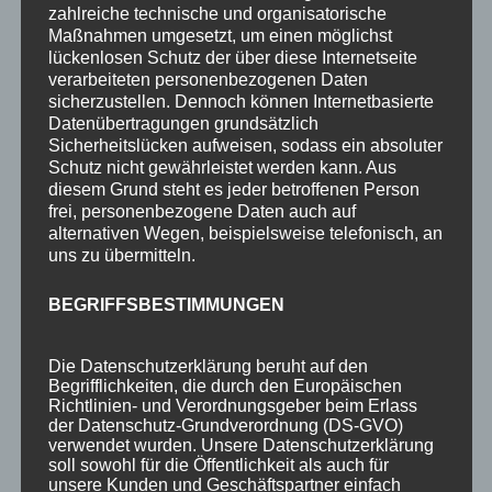
2-Raum-Fewo 2P
zahlreiche technische und organisatorische
Maßnahmen umgesetzt, um einen möglichst
2-Raum-Fewo 2-3P
lückenlosen Schutz der über diese Internetseite
Einzelzimmer o. Balkon 1P
verarbeiteten personenbezogenen Daten
sicherzustellen. Dennoch können Internetbasierte
Preise
Datenübertragungen grundsätzlich
Sicherheitslücken aufweisen, sodass ein absoluter
Aktuelles
Schutz nicht gewährleistet werden kann. Aus
Blog
diesem Grund steht es jeder betroffenen Person
frei, personenbezogene Daten auch auf
Veranstaltungen
alternativen Wegen, beispielsweise telefonisch, an
uns zu übermitteln.
Berg- & Wintersport Bericht
BEGRIFFSBESTIMMUNGEN
Newsletter
Infos
Die Datenschutzerklärung beruht auf den
Über uns
Begrifflichkeiten, die durch den Europäischen
Richtlinien- und Verordnungsgeber beim Erlass
360° Panoramen
der Datenschutz-Grundverordnung (DS-GVO)
verwendet wurden. Unsere Datenschutzerklärung
Bewertungen
soll sowohl für die Öffentlichkeit als auch für
unsere Kunden und Geschäftspartner einfach