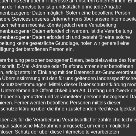
reuen uns sehr über Ihr Interesse an unserem Unternehmen. Ein
ng der Internetseiten ist grundsätzlich ohne jede Angabe
nenbezogener Daten möglich. Sofern eine betroffene Person
dere Services unseres Unternehmens über unsere Internetseite
uch nehmen möchte, könnte jedoch eine Verarbeitung
nenbezogener Daten erforderlich werden. Ist die Verarbeitung
nenbezogener Daten erforderlich und besteht für eine solche
beitung keine gesetzliche Grundlage, holen wir generell eine
lligung der betroffenen Person ein.
erarbeitung personenbezogener Daten, beispielsweise des Na
nschrift, E-Mail-Adresse oder Telefonnummer einer betroffenen
n, erfolgt stets im Einklang mit der Datenschutz-Grundverordnu
n Übereinstimmung mit den für uns geltenden landesspezifisch
schutzbestimmungen. Mittels dieser Datenschutzerklärung mö
 Unternehmen die Öffentlichkeit über Art, Umfang und Zweck de
rhobenen, genutzten und verarbeiteten personenbezogenen Da
mieren. Ferner werden betroffene Personen mittels dieser
schutzerklärung über die ihnen zustehenden Rechte aufgeklärt
aben als für die Verarbeitung Verantwortlicher zahlreiche techn
rganisatorische Maßnahmen umgesetzt, um einen möglichst
nlosen Schutz der über diese Internetseite verarbeiteten