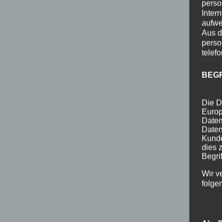
perso
Inter
aufwe
Aus d
perso
telef
BEG
Die D
Europ
Daten
Daten
Kunde
dies 
Begrif
Wir v
folge