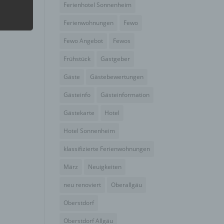
Ferienhotel Sonnenheim
Ferienwohnungen
Fewo
hang
Fewo Angebot
Fewos
Frühstück
Gastgeber
der
g, das
Gäste
Gästebewertungen
Gästeinfo
Gästeinformation
Gästekarte
Hotel
Hotel Sonnenheim
klassifizierte Ferienwohnungen
März
Neuigkeiten
neu renoviert
Oberallgäu
Oberstdorf
gener
Oberstdorf Allgäu