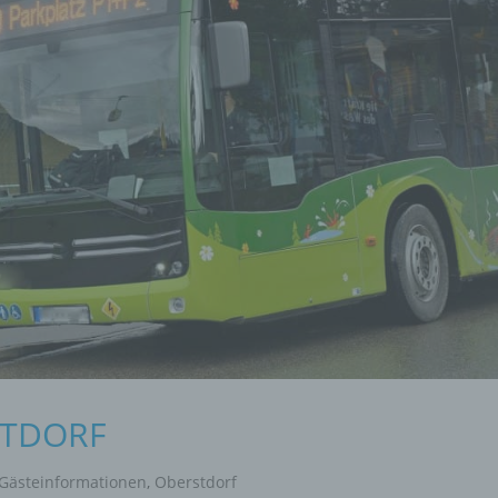
STDORF
Gästeinformationen
,
Oberstdorf