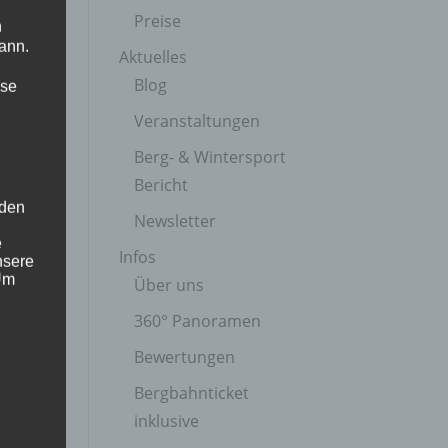
Preise
n
ann.
Aktuelles
Blog
ise
Veranstaltungen
Berg- & Wintersport
Bericht
 den
Newsletter
e
Infos
nsere
 Um
Über uns
360° Panoramen
Bewertungen
Bergbahnticket
inklusive