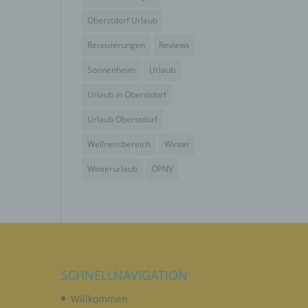
wendet
che
Oberstdorf Urlaub
eben,
Renovierungen
Reviews
el
Sonnenheim
Urlaub
Urlaub in Oberstdorf
Urlaub Oberstdorf
Wellnessbereich
Winter
n
Winterurlaub
ÖPNV
en
ichen
die
rbaren
SCHNELLNAVIGATION
Willkommen