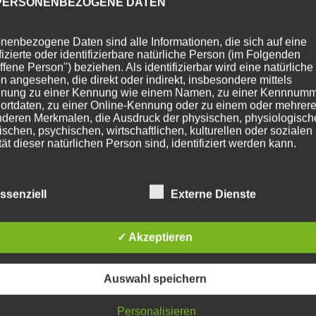
PERSONENBEZOGENE DATEN
nenbezogene Daten sind alle Informationen, die sich auf eine
ifizierte oder identifizierbare natürliche Person (im Folgenden
ffene Person") beziehen. Als identifizierbar wird eine natürliche
n angesehen, die direkt oder indirekt, insbesondere mittels
nung zu einer Kennung wie einem Namen, zu einer Kennnumm
ortdaten, zu einer Online-Kennung oder zu einem oder mehrer
deren Merkmalen, die Ausdruck der physischen, physiologisch
ischen, psychischen, wirtschaftlichen, kulturellen oder sozialen
tät dieser natürlichen Person sind, identifiziert werden kann.
BETROFFENE PERSON
ssenziell
Externe Dienste
fene Person ist jede identifizierte oder identifizierbare natürlich
✓ Akzeptieren
n, deren personenbezogene Daten von dem für die Verarbeitu
twortlichen verarbeitet werden.
Auswahl speichern
VERARBEITUNG
Personalisieren