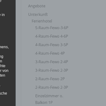
e
Angebote
Unterkunft
 in
Ferienhotel
5-Raum-Fewo-3-6P
4-Raum-Fewo 4-6P
4-Raum-Fewo 3-5P
mens,
4-Raum-Fewo 4P
ng
en
3-Raum-Fewo 2-4P
chte
3-Raum-Fewo 2-3P
r von
ten
2-Raum-Fewo 2P
.
2-Raum-Fewo 2-3P
ische
Einzelzimmer o.
Balkon 1P