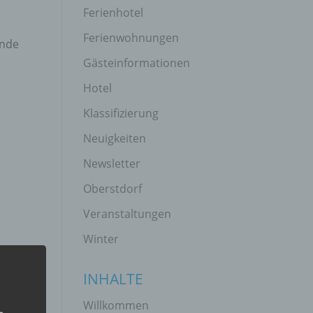
Ferienhotel
Ferienwohnungen
ende
Gästeinformationen
Hotel
Klassifizierung
Neuigkeiten
Newsletter
Oberstdorf
Veranstaltungen
Winter
INHALTE
Willkommen