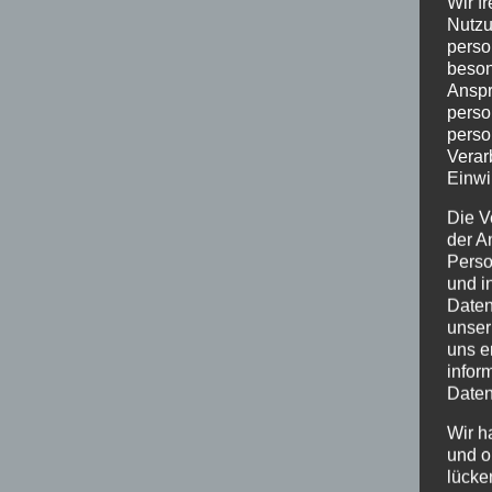
Wir f
Nutzu
perso
beson
Anspr
perso
perso
Verar
Einwi
Die V
der A
Perso
und i
Daten
unser
uns e
infor
Daten
Wir h
und o
lücke