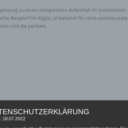
Ergänzung zu einem entspannten Aufenthalt im Sonnenheim
che Bergdorf im Allgäu, ist bekannt für seine atemberaub
iten und die perfekte...
TENSCHUTZERKLÄRUNG
: 18.07.2022