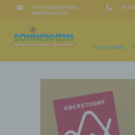
INFO@SONNENHEIM-
+49 (0

OBERSTDORF.DE
WILLKOMMEN