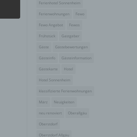
Ferienhotel Sonnenheim
Ferienwohnungen
Fewo
hang
Fewo Angebot
Fewos
Frühstück
Gastgeber
der
g, das
Gäste
Gästebewertungen
Gästeinfo
Gästeinformation
Gästekarte
Hotel
Hotel Sonnenheim
klassifizierte Ferienwohnungen
März
Neuigkeiten
neu renoviert
Oberallgäu
Oberstdorf
gener
Oberstdorf Allgäu