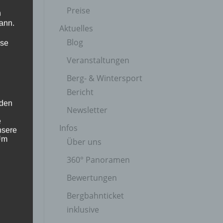
Preise
n
ann.
Aktuelles
Blog
ise
Veranstaltungen
Berg- & Wintersport
Bericht
 den
Newsletter
e
Infos
nsere
 Um
Über uns
360° Panoramen
Bewertungen
Bergbahnticket
inklusive