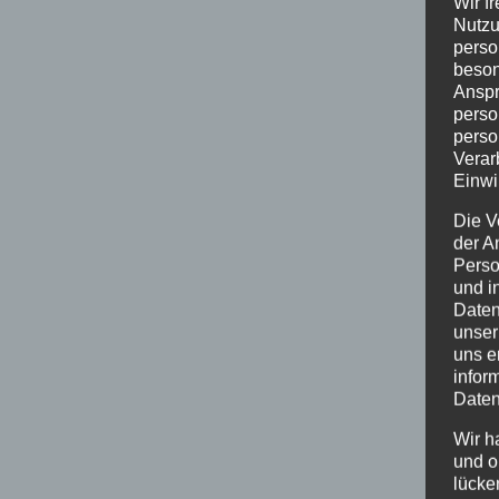
Wir f
Nutzu
perso
beson
Anspr
perso
perso
Verar
Einwi
Die V
der A
Perso
und i
Daten
unser
uns e
infor
Daten
Wir h
und o
lücke