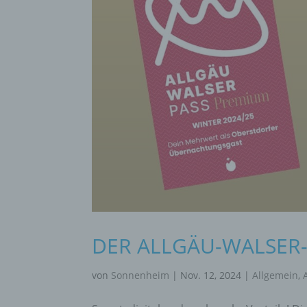
DER ALLGÄU-WALSER-P
von
Sonnenheim
|
Nov. 12, 2024
|
Allgemein
,