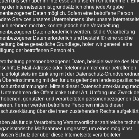
reuen uns sehr über Ihr Interesse an unserem Unternehmen. Ein
ng der Internetseiten ist grundsätzlich ohne jede Angabe
nenbezogener Daten möglich. Sofern eine betroffene Person
dere Services unseres Unternehmens über unsere Internetseite
uch nehmen möchte, könnte jedoch eine Verarbeitung
nenbezogener Daten erforderlich werden. Ist die Verarbeitung
nenbezogener Daten erforderlich und besteht für eine solche
beitung keine gesetzliche Grundlage, holen wir generell eine
lligung der betroffenen Person ein.
erarbeitung personenbezogener Daten, beispielsweise des Na
nschrift, E-Mail-Adresse oder Telefonnummer einer betroffenen
n, erfolgt stets im Einklang mit der Datenschutz-Grundverordnu
n Übereinstimmung mit den für uns geltenden landesspezifisch
schutzbestimmungen. Mittels dieser Datenschutzerklärung mö
 Unternehmen die Öffentlichkeit über Art, Umfang und Zweck de
rhobenen, genutzten und verarbeiteten personenbezogenen Da
mieren. Ferner werden betroffene Personen mittels dieser
schutzerklärung über die ihnen zustehenden Rechte aufgeklärt
aben als für die Verarbeitung Verantwortlicher zahlreiche techn
rganisatorische Maßnahmen umgesetzt, um einen möglichst
nlosen Schutz der über diese Internetseite verarbeiteten