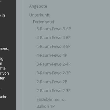
e
Angebote
Unterkunft
 in
Ferienhotel
5-Raum-Fewo-3-6P
4-Raum-Fewo 4-6P
4-Raum-Fewo 3-5P
mens,
4-Raum-Fewo 4P
ng
en
3-Raum-Fewo 2-4P
chte
3-Raum-Fewo 2-3P
r von
ten
2-Raum-Fewo 2P
.
2-Raum-Fewo 2-3P
ische
Einzelzimmer o.
Balkon 1P