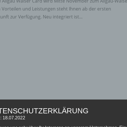
ie Allgäu Walser Card wird Mitte November zum Allgäu-Walse
 Vorteilen und Leistungen steht Ihnen ab der ersten
ft zur Verfügung. Neu integriert ist...
TENSCHUTZERKLÄRUNG
: 18.07.2022