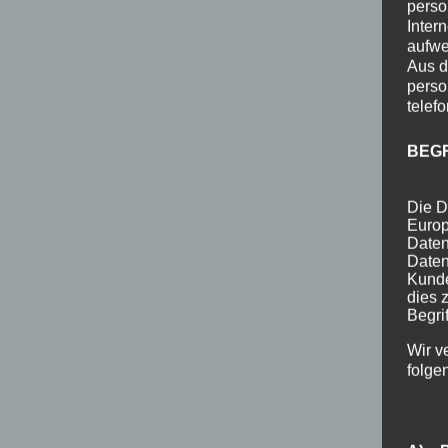
perso
Inter
aufwe
Aus d
perso
telef
BEG
Die D
Europ
Daten
Daten
Kunde
dies 
Begrif
Wir v
folge