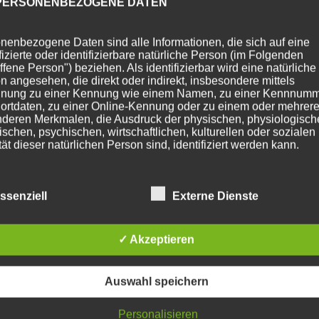
PERSONENBEZOGENE DATEN
nenbezogene Daten sind alle Informationen, die sich auf eine
ifizierte oder identifizierbare natürliche Person (im Folgenden
ffene Person") beziehen. Als identifizierbar wird eine natürliche
n angesehen, die direkt oder indirekt, insbesondere mittels
nung zu einer Kennung wie einem Namen, zu einer Kennnumm
ortdaten, zu einer Online-Kennung oder zu einem oder mehrer
deren Merkmalen, die Ausdruck der physischen, physiologisch
ischen, psychischen, wirtschaftlichen, kulturellen oder sozialen
tät dieser natürlichen Person sind, identifiziert werden kann.
BETROFFENE PERSON
ssenziell
Externe Dienste
fene Person ist jede identifizierte oder identifizierbare natürlich
✓ Akzeptieren
n, deren personenbezogene Daten von dem für die Verarbeitu
twortlichen verarbeitet werden.
Auswahl speichern
VERARBEITUNG
Personalisieren