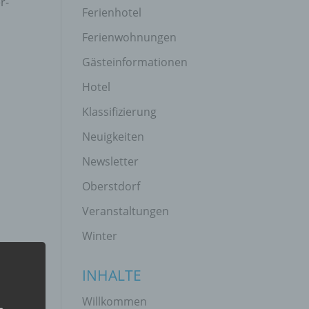
r-
Ferienhotel
Ferienwohnungen
Gästeinformationen
Hotel
Klassifizierung
Neuigkeiten
Newsletter
Oberstdorf
Veranstaltungen
Winter
INHALTE
Willkommen