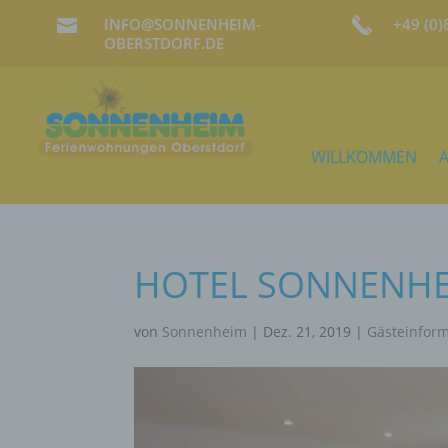
INFO@SONNENHEIM-
+49 (0

OBERSTDORF.DE
WILLKOMMEN
HOTEL SONNENHE
von
Sonnenheim
|
Dez. 21, 2019
|
Gästeinfor