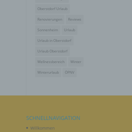
wendet
che
Oberstdorf Urlaub
eben,
Renovierungen
Reviews
el
Sonnenheim
Urlaub
Urlaub in Oberstdorf
Urlaub Oberstdorf
Wellnessbereich
Winter
n
Winterurlaub
ÖPNV
en
ichen
die
rbaren
SCHNELLNAVIGATION
Willkommen