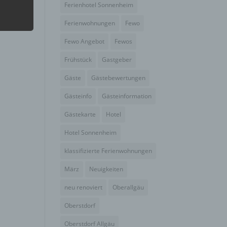
Ferienhotel Sonnenheim
Ferienwohnungen
Fewo
hang
Fewo Angebot
Fewos
Frühstück
Gastgeber
der
g, das
Gäste
Gästebewertungen
Gästeinfo
Gästeinformation
Gästekarte
Hotel
Hotel Sonnenheim
klassifizierte Ferienwohnungen
März
Neuigkeiten
neu renoviert
Oberallgäu
Oberstdorf
gener
Oberstdorf Allgäu