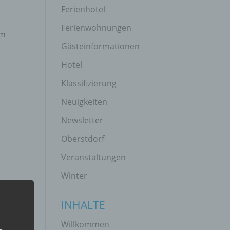
Ferienhotel
Ferienwohnungen
em
Gästeinformationen
Hotel
Klassifizierung
Neuigkeiten
Newsletter
Oberstdorf
Veranstaltungen
Winter
INHALTE
Willkommen