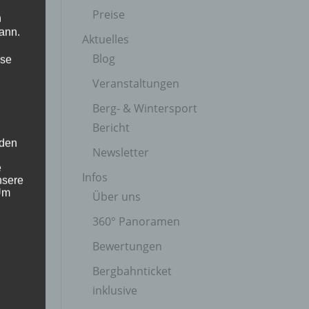
Preise
n
ann.
Aktuelles
Blog
ise
Veranstaltungen
Berg- & Wintersport
Bericht
 den
Newsletter
e
Infos
nsere
 Um
Über uns
360° Panoramen
Bewertungen
Bergbahnticket
inklusive