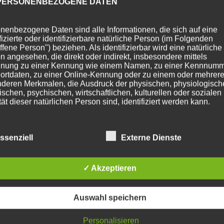
PERSONENBEZOGENE DATEN
nenbezogene Daten sind alle Informationen, die sich auf eine
ifizierte oder identifizierbare natürliche Person (im Folgenden
ffene Person") beziehen. Als identifizierbar wird eine natürliche
n angesehen, die direkt oder indirekt, insbesondere mittels
nung zu einer Kennung wie einem Namen, zu einer Kennnumm
ortdaten, zu einer Online-Kennung oder zu einem oder mehrer
deren Merkmalen, die Ausdruck der physischen, physiologisch
ischen, psychischen, wirtschaftlichen, kulturellen oder sozialen
tät dieser natürlichen Person sind, identifiziert werden kann.
BETROFFENE PERSON
ssenziell
Externe Dienste
fene Person ist jede identifizierte oder identifizierbare natürlich
✓ Akzeptieren
n, deren personenbezogene Daten von dem für die Verarbeitu
twortlichen verarbeitet werden.
Auswahl speichern
VERARBEITUNG
Personalisieren