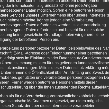
reuen uns sehr über Ihr Interesse an unserem Unternehmen. Ein
ng der Internetseiten ist grundsätzlich ohne jede Angabe
nenbezogener Daten möglich. Sofern eine betroffene Person
dere Services unseres Unternehmens über unsere Internetseite
uch nehmen möchte, könnte jedoch eine Verarbeitung
nenbezogener Daten erforderlich werden. Ist die Verarbeitung
nenbezogener Daten erforderlich und besteht für eine solche
beitung keine gesetzliche Grundlage, holen wir generell eine
lligung der betroffenen Person ein.
erarbeitung personenbezogener Daten, beispielsweise des Na
nschrift, E-Mail-Adresse oder Telefonnummer einer betroffenen
n, erfolgt stets im Einklang mit der Datenschutz-Grundverordnu
n Übereinstimmung mit den für uns geltenden landesspezifisch
schutzbestimmungen. Mittels dieser Datenschutzerklärung mö
 Unternehmen die Öffentlichkeit über Art, Umfang und Zweck de
rhobenen, genutzten und verarbeiteten personenbezogenen Da
mieren. Ferner werden betroffene Personen mittels dieser
schutzerklärung über die ihnen zustehenden Rechte aufgeklärt
aben als für die Verarbeitung Verantwortlicher zahlreiche techn
rganisatorische Maßnahmen umgesetzt, um einen möglichst
nlosen Schutz der über diese Internetseite verarbeiteten