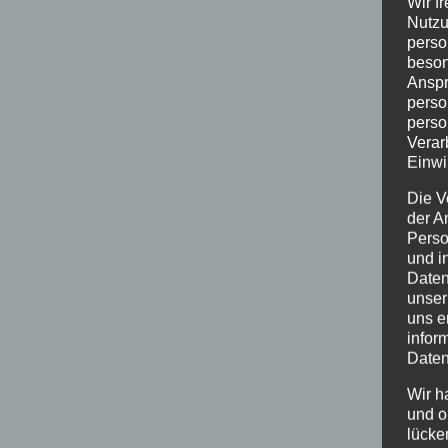
Wir f
Nutzu
perso
beson
Anspr
perso
perso
Verar
Einwi
Die V
der A
Perso
und i
Daten
unser
uns e
infor
Daten
Wir h
und o
lücke