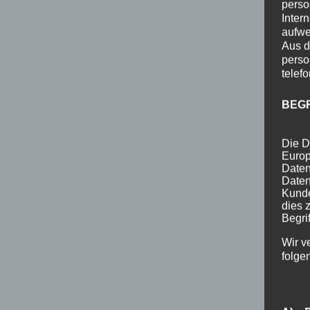
perso
Inter
aufwe
Aus d
perso
telef
BEG
Die D
Europ
Daten
Daten
Kunde
dies 
Begrif
Wir v
folge