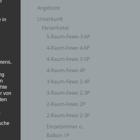
e
Angebote
Unterkunft
 in
Ferienhotel
5-Raum-Fewo-3-6P
4-Raum-Fewo 4-6P
4-Raum-Fewo 3-5P
mens,
4-Raum-Fewo 4P
ng
en
3-Raum-Fewo 2-4P
chte
3-Raum-Fewo 2-3P
r von
ten
2-Raum-Fewo 2P
.
2-Raum-Fewo 2-3P
ische
Einzelzimmer o.
Balkon 1P