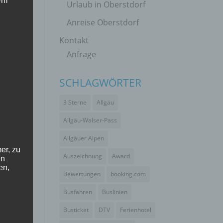
 Um
Urlaub in Oberstdorf
Anreise Oberstdorf
Kontakt
Anfrage
SCHLAGWÖRTER
3 Sterne
Allgäu
Allgäu-Walser-Pass
Allgäuer Alpen
er, zu
Auszeichnung
Award
en
en,
Bewertungen
booking.com
Busfahren
Buslinien
Busticket
DTV
Ferienhotel