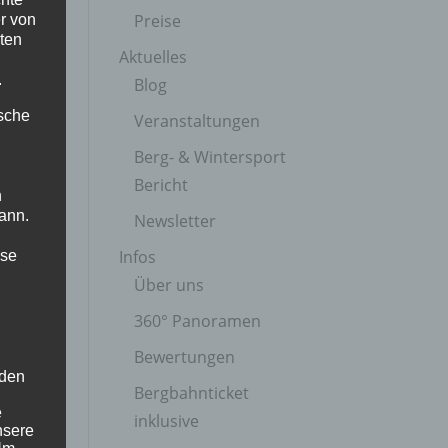
Preise
r von
ten
Aktuelles
.
Blog
ische
Veranstaltungen
Berg- & Wintersport
Bericht
n
ann.
Newsletter
Infos
ise
Über uns
360° Panoramen
Bewertungen
 den
Bergbahnticket
e
inklusive
nsere