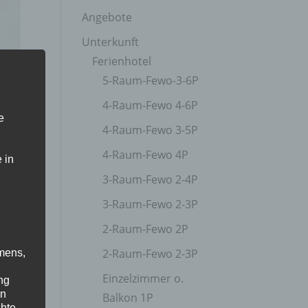
Angebote
Unterkunft
Ferienhotel
5-Raum-Fewo-3-6P
4-Raum-Fewo 4-6P
e
4-Raum-Fewo 3-5P
4-Raum-Fewo 4P
 in
3-Raum-Fewo 2-4P
3-Raum-Fewo 2-3P
2-Raum-Fewo 2P
2-Raum-Fewo 2-3P
mens,
Einzelzimmer o.
ng
en
Balkon 1P
...
chte