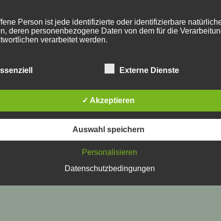
fene Person ist jede identifizierte oder identifizierbare natürlich
n, deren personenbezogene Daten von dem für die Verarbeitu
twortlichen verarbeitet werden.
ssenziell
Externe Dienste
VERARBEITUNG
beitung ist jeder mit oder ohne Hilfe automatisierter Verfahren
✓ Akzeptieren
führte Vorgang oder jede solche Vorgangsreihe im Zusammen
ersonenbezogenen Daten wie das Erheben, das Erfassen, die
isation, das Ordnen, die Speicherung, die Anpassung oder
Auswahl speichern
derung, das Auslesen, das Abfragen, die Verwendung, die
legung durch Übermittlung, Verbreitung oder eine andere Form 
tstellung, den Abgleich oder die Verknüpfung, die Einschränkun
Personalisieren
en oder die Vernichtung.
Datenschutzbedingungen
EINSCHRÄNKUNG DER VERARBEITUNG
hränkung der Verarbeitung ist die Markierung gespeicherter