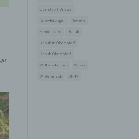
Oberstdorf Urlaub
Renovierungen
Reviews
Sonnenheim
Urlaub
Urlaub in Oberstdorf
gener
wendet
Urlaub Oberstdorf
igen
che
Wellnessbereich
Winter
eben,
el
Winterurlaub
ÖPNV
n
en
ichen