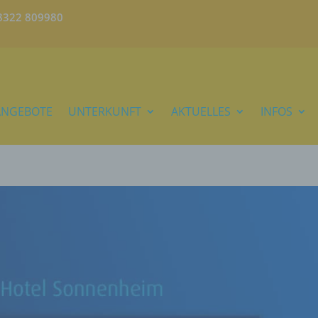
)8322 809980
ANGEBOTE
UNTERKUNFT
AKTUELLES
INFOS