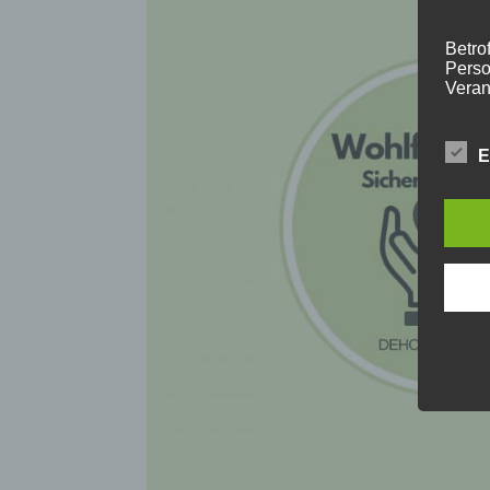
Betrof
Perso
Veran
E
C) 
Verar
ausge
mit p
Organ
Verän
Offen
Berei
Lösch
D) 
Einsc