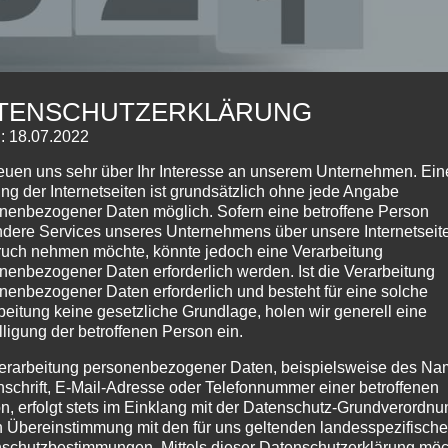
TENSCHUTZERKLÄRUNG
: 18.07.2022
reuen uns sehr über Ihr Interesse an unserem Unternehmen. Ein
ng der Internetseiten ist grundsätzlich ohne jede Angabe
nenbezogener Daten möglich. Sofern eine betroffene Person
dere Services unseres Unternehmens über unsere Internetseite
uch nehmen möchte, könnte jedoch eine Verarbeitung
nenbezogener Daten erforderlich werden. Ist die Verarbeitung
nenbezogener Daten erforderlich und besteht für eine solche
beitung keine gesetzliche Grundlage, holen wir generell eine
lligung der betroffenen Person ein.
Ferienhotel
,
Gästeinformationen
,
Hotel
erarbeitung personenbezogener Daten, beispielsweise des Na
nschrift, E-Mail-Adresse oder Telefonnummer einer betroffenen
iges Jahr geht zu Ende, das Jahr indem wir 4,5 Monate
n, erfolgt stets im Einklang mit der Datenschutz-Grundverordnu
nutzt haben. Wir haben neben den normalen
n Übereinstimmung mit den für uns geltenden landesspezifisch
bereich umgestaltet. Das Dampfbad musste einer modernen
schutzbestimmungen. Mittels dieser Datenschutzerklärung mö