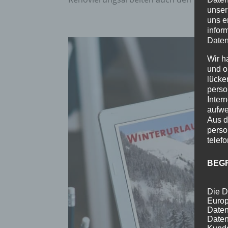
unser
uns e
infor
Daten
Wir h
und o
lücke
perso
Inter
aufwe
Aus d
perso
telef
BEG
Die D
Europ
Daten
Daten