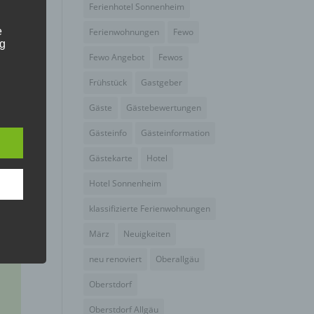
Ferienhotel Sonnenheim
e
Ferienwohnungen
Fewo
ng
Fewo Angebot
Fewos
Frühstück
Gastgeber
Gäste
Gästebewertungen
Gästeinfo
Gästeinformation
hang
Gästekarte
Hotel
Hotel Sonnenheim
der
klassifizierte Ferienwohnungen
g, das
März
Neuigkeiten
neu renoviert
Oberallgäu
Oberstdorf
Oberstdorf Allgäu