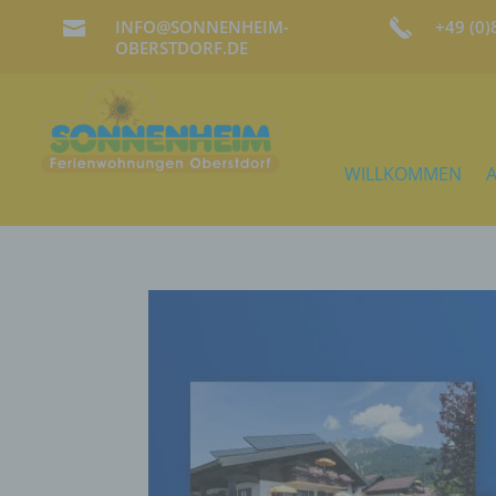
INFO@SONNENHEIM-
+49 (0

OBERSTDORF.DE
WILLKOMMEN