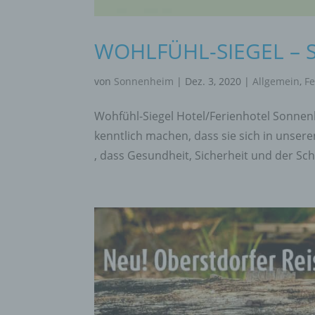
perso
einzu
WOHLFÜHL-SIEGEL – S
E) P
von
Sonnenheim
|
Dez. 3, 2020
|
Allgemein
,
Fe
Profi
Wohfühl-Siegel Hotel/Ferienhotel Sonnen
Daten
kenntlich machen, dass sie sich in unser
werde
Perso
, dass Gesundheit, Sicherheit und der Sch
Arbei
Inter
diese
F) 
Pseud
einer
Hinzu
betro