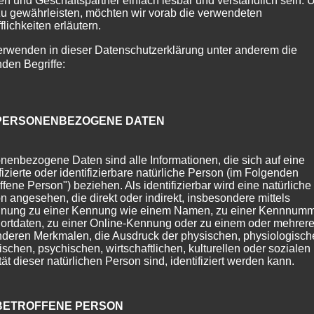
n und Geschäftspartner einfach lesbar und verständlich sein.
zu gewährleisten, möchten wir vorab die verwendeten
flichkeiten erläutern.
erwenden in dieser Datenschutzerklärung unter anderem die
nden Begriffe:
INTERURLAUB IN OBERSTDORF
PERSONENBEZOGENE DATEN
mationen
,
Oberstdorf
,
Winter
nenbezogene Daten sind alle Informationen, die sich auf eine
ifizierte oder identifizierbare natürliche Person (im Folgenden
ine tiefverschneite Winterlandschaft, die zum Durchatmen
ffene Person") beziehen. Als identifizierbar wird eine natürliche
n angesehen, die direkt oder indirekt, insbesondere mittels
och auf Sie warten. Um unseren Gästen zu zeigen, dass
nung zu einer Kennung wie einem Namen, zu einer Kennnumm
ür einen sicheren Urlaub...
ortdaten, zu einer Online-Kennung oder zu einem oder mehrer
deren Merkmalen, die Ausdruck der physischen, physiologisch
ischen, psychischen, wirtschaftlichen, kulturellen oder sozialen
tät dieser natürlichen Person sind, identifiziert werden kann.
BETROFFENE PERSON