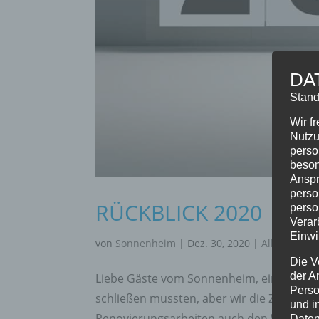
DA
Stand
Wir f
Nutzu
perso
beson
Anspr
perso
RÜCKBLICK 2020
perso
Verar
Einwi
von
Sonnenheim
|
Dez. 30, 2020
|
Allgemein
,
Die V
der A
Liebe Gäste vom Sonnenheim, ein schwier
Perso
schließen mussten, aber wir die Zeit ge
und i
Renovierungsarbeiten auch den Wellness
Daten