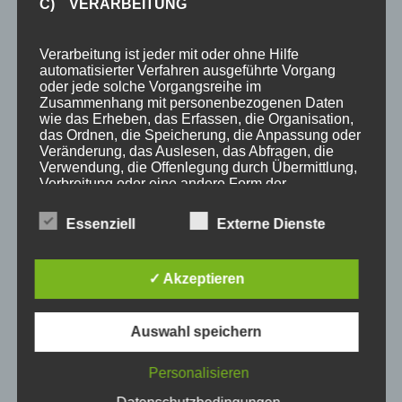
C) VERARBEITUNG
2-Raum-Fewo 2P
Verarbeitung ist jeder mit oder ohne Hilfe
2-Raum-Fewo 2-3P
automatisierter Verfahren ausgeführte Vorgang
oder jede solche Vorgangsreihe im
Einzelzimmer o. Balkon 1P
Zusammenhang mit personenbezogenen Daten
wie das Erheben, das Erfassen, die Organisation,
Preise
das Ordnen, die Speicherung, die Anpassung oder
Veränderung, das Auslesen, das Abfragen, die
Aktuelles
Verwendung, die Offenlegung durch Übermittlung,
Blog
Verbreitung oder eine andere Form der
Bereitstellung, den Abgleich oder die Verknüpfung,
Veranstaltungen
die Einschränkung, das Löschen oder die
Essenziell
Externe Dienste
Vernichtung.
Berg- & Wintersport Bericht
Newsletter
✓ Akzeptieren
D) EINSCHRÄNKUNG DER VERARBEITUNG
Infos
Auswahl speichern
Über uns
Einschränkung der Verarbeitung ist die Markierung
gespeicherter personenbezogener Daten mit dem
360° Panoramen
Ziel, ihre künftige Verarbeitung einzuschränken.
Personalisieren
Bewertungen