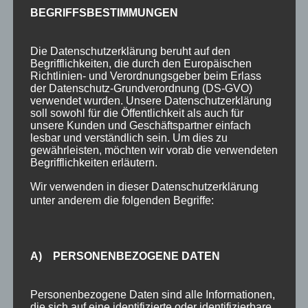
Angebote
BEGRIFFSBESTIMMUNGEN
Ausflugstipps
Die Datenschutzerklärung beruht auf den
Bewertungen
Begrifflichkeiten, die durch den Europäischen
Richtlinien- und Verordnungsgeber beim Erlass
Brauchtum
der Datenschutz-Grundverordnung (DS-GVO)
verwendet wurden. Unsere Datenschutzerklärung
Ferienhotel
soll sowohl für die Öffentlichkeit als auch für
unsere Kunden und Geschäftspartner einfach
Ferienwohnungen
lesbar und verständlich sein. Um dies zu
gewährleisten, möchten wir vorab die verwendeten
Gästeinformationen
Begrifflichkeiten erläutern.
Hotel
Wir verwenden in dieser Datenschutzerklärung
unter anderem die folgenden Begriffe:
Klassifizierung
Neuigkeiten
A) PERSONENBEZOGENE DATEN
Newsletter
Oberstdorf
Personenbezogene Daten sind alle Informationen,
die sich auf eine identifizierte oder identifizierbare