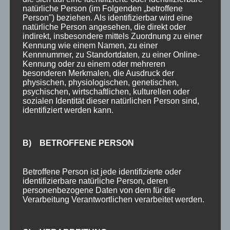
Veranstaltungen
natürliche Person (im Folgenden „betroffene
Person") beziehen. Als identifizierbar wird eine
Winter
natürliche Person angesehen, die direkt oder
indirekt, insbesondere mittels Zuordnung zu einer
Kennung wie einem Namen, zu einer
INHALTE
Kennnummer, zu Standortdaten, zu einer Online-
Kennung oder zu einem oder mehreren
Willkommen
besonderen Merkmalen, die Ausdruck der
physischen, physiologischen, genetischen,
Angebote
psychischen, wirtschaftlichen, kulturellen oder
sozialen Identität dieser natürlichen Person sind,
Unterkunft
identifiziert werden kann.
Ferienhotel
5-Raum-Fewo-3-6P
B) BETROFFENE PERSON
4-Raum-Fewo 4-6P
4-Raum-Fewo 3-5P
Betroffene Person ist jede identifizierte oder
identifizierbare natürliche Person, deren
4-Raum-Fewo 4P
personenbezogene Daten von dem für die
Verarbeitung Verantwortlichen verarbeitet werden.
3-Raum-Fewo 2-4P
3-Raum-Fewo 2-3P