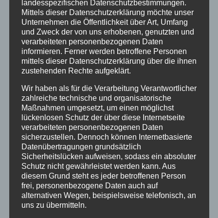
landesspezifischen Datenschutzbestimmungen.
2018 von 5,5,...
Mittels dieser Datenschutzerklärung möchte unser
Unternehmen die Öffentlichkeit über Art, Umfang
und Zweck der von uns erhobenen, genutzten und
verarbeiteten personenbezogenen Daten
informieren. Ferner werden betroffene Personen
mittels dieser Datenschutzerklärung über die ihnen
zustehenden Rechte aufgeklärt.
NEUESTE BEITRÄGE
Wir haben als für die Verarbeitung Verantwortlicher
Busfahren in Oberstdorf
zahlreiche technische und organisatorische
Maßnahmen umgesetzt, um einen möglichst
Neue DTV Klassifizierung Ferienwohnungen
lückenlosen Schutz der über diese Internetseite
Neuer Sonnenheim Semmel Service
verarbeiteten personenbezogenen Daten
sicherzustellen. Dennoch können Internetbasierte
Der Allgäu-Walser-Pass ist da!
Datenübertragungen grundsätzlich
Sicherheitslücken aufweisen, sodass ein absoluter
MOBIL PASS ALLGÄU – ab 12. November 2024
Schutz nicht gewährleistet werden kann. Aus
diesem Grund steht es jeder betroffenen Person
frei, personenbezogene Daten auch auf
KATEGORIEN
alternativen Wegen, beispielsweise telefonisch, an
uns zu übermitteln.
Allgemein