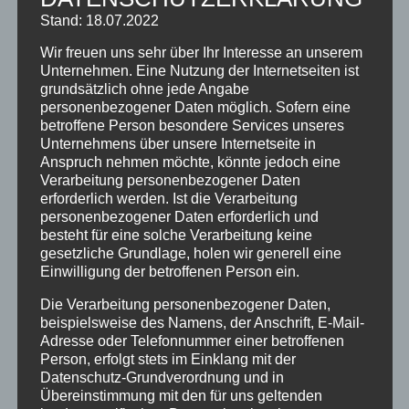
Stand: 18.07.2022
Wir freuen uns sehr über Ihr Interesse an unserem
Unternehmen. Eine Nutzung der Internetseiten ist
grundsätzlich ohne jede Angabe
personenbezogener Daten möglich. Sofern eine
betroffene Person besondere Services unseres
Unternehmens über unsere Internetseite in
HOLIDAY CHECK AWARD FÜR HOTEL
Anspruch nehmen möchte, könnte jedoch eine
SONNENHEIM
Verarbeitung personenbezogener Daten
von
Sonnenheim
|
Dez. 18, 2019
|
Bewertungen
,
erforderlich werden. Ist die Verarbeitung
personenbezogener Daten erforderlich und
Gästeinformationen
besteht für eine solche Verarbeitung keine
gesetzliche Grundlage, holen wir generell eine
Holiday Check Award 2019 mit 5,6 von 6
Einwilligung der betroffenen Person ein.
Punkten für Hotel Sonnenheim Wir haben in
Die Verarbeitung personenbezogener Daten,
2019 wieder einen Holiday Check Award für das
beispielsweise des Namens, der Anschrift, E-Mail-
Adresse oder Telefonnummer einer betroffenen
Hotel Sonnenheim in Oberstdorf bekommen.
Person, erfolgt stets im Einklang mit der
Unsere Gäste haben uns mit 5,6 von 6 Punkten
Datenschutz-Grundverordnung und in
bewertet. Damit haben wir uns gegenüber
Übereinstimmung mit den für uns geltenden