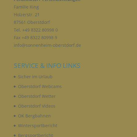
seiner Benennung nach dem Unionsrecht oder
Familie King
dem Recht der Mitgliedstaaten vorgesehen
werden.
Holzerstr. 21
87561 Oberstdorf
Tel. +49 8322 80998 0
H) AUFTRAGSVERARBEITER
Fax +49 8322 80998 9
info@sonnenheim-oberstdorf.de
Auftragsverarbeiter ist eine natürliche oder
juristische Person, Behörde, Einrichtung oder
andere Stelle, die personenbezogene Daten im
SERVICE & INFO LINKS
Auftrag des Verantwortlichen verarbeitet.
Sicher im Urlaub
I) EMPFÄNGER
Oberstdorf Webcams
Oberstdorf Wetter
Empfänger ist eine natürliche oder juristische
Oberstdorf Videos
Person, Behörde, Einrichtung oder andere Stelle,
der personenbezogene Daten offengelegt werden,
OK Bergbahnen
unabhängig davon, ob es sich bei ihr um einen
Dritten handelt oder nicht. Behörden, die im
Wintersportbericht
Rahmen eines bestimmten Untersuchungsauftrags
Bergsportbericht
nach dem Unionsrecht oder dem Recht der