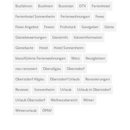
Busfahren
Buslinien
Busticket
DTV
Ferienhotel
Ferienhotel Sonnenheim
Ferienwohnungen
Fewo
Fewo Angebot
Fewos
Frühstück
Gastgeber
Gäste
Gästebewertungen
Gästeinfo
Gästeinformation
Gästekarte
Hotel
Hotel Sonnenheim
klassifizierte Ferienwohnungen
März
Neuigkeiten
neu renoviert
Oberallgäu
Oberstdorf
Oberstdorf Allgäu
Oberstdorf Urlaub
Renovierungen
Reviews
Sonnenheim
Urlaub
Urlaub in Oberstdorf
Urlaub Oberstdorf
Wellnessbereich
Winter
Winterurlaub
ÖPNV