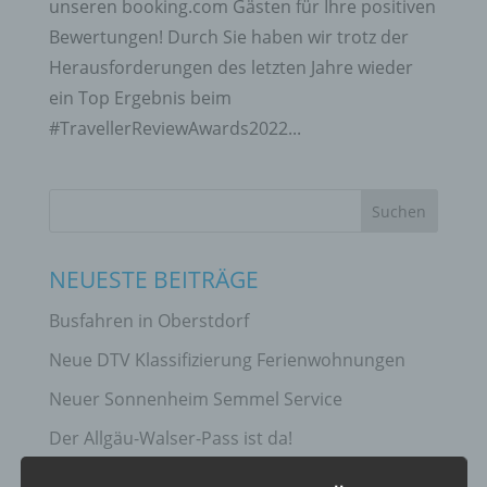
unseren booking.com Gästen für Ihre positiven
Bewertungen! Durch Sie haben wir trotz der
Herausforderungen des letzten Jahre wieder
ein Top Ergebnis beim
#TravellerReviewAwards2022...
NEUESTE BEITRÄGE
Busfahren in Oberstdorf
Neue DTV Klassifizierung Ferienwohnungen
Neuer Sonnenheim Semmel Service
Der Allgäu-Walser-Pass ist da!
MOBIL PASS ALLGÄU – ab 12. November 2024