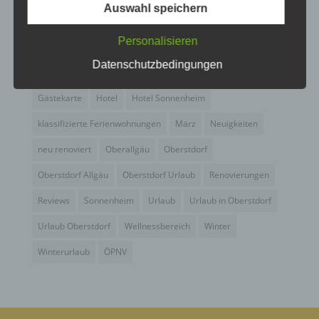
Auswahl speichern
C) VERARBEITUNG
Ferienhotel Sonnenheim
Ferienwohnungen
Fewo
Personalisieren
Fewo Angebot
Fewos
Frühstück
Gastgeber
Gäste
Verarbeitung ist jeder mit oder ohne Hilfe
Datenschutzbedingungen
automatisierter Verfahren ausgeführte Vorgang
Gästebewertungen
Gästeinfo
Gästeinformation
oder jede solche Vorgangsreihe im
Zusammenhang mit personenbezogenen Daten
Gästekarte
Hotel
Hotel Sonnenheim
wie das Erheben, das Erfassen, die Organisation,
das Ordnen, die Speicherung, die Anpassung oder
klassifizierte Ferienwohnungen
März
Neuigkeiten
Veränderung, das Auslesen, das Abfragen, die
Verwendung, die Offenlegung durch Übermittlung,
neu renoviert
Oberallgäu
Oberstdorf
Verbreitung oder eine andere Form der
Bereitstellung, den Abgleich oder die Verknüpfung,
Oberstdorf Allgäu
Oberstdorf Urlaub
Renovierungen
die Einschränkung, das Löschen oder die
Vernichtung.
Reviews
Sonnenheim
Urlaub
Urlaub in Oberstdorf
Urlaub Oberstdorf
Wellnessbereich
Winter
D) EINSCHRÄNKUNG DER VERARBEITUNG
Winterurlaub
ÖPNV
Einschränkung der Verarbeitung ist die Markierung
gespeicherter personenbezogener Daten mit dem
Ziel, ihre künftige Verarbeitung einzuschränken.