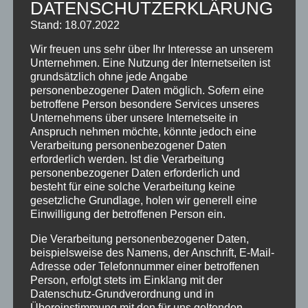
DATENSCHUTZERKLÄRUNG
Stand: 18.07.2022
KATEGORIEN
Wir freuen uns sehr über Ihr Interesse an unserem
Allgemein
Unternehmen. Eine Nutzung der Internetseiten ist
grundsätzlich ohne jede Angabe
Angebote
personenbezogener Daten möglich. Sofern eine
betroffene Person besondere Services unseres
Ausflugstipps
Unternehmens über unsere Internetseite in
Anspruch nehmen möchte, könnte jedoch eine
Bewertungen
Verarbeitung personenbezogener Daten
Brauchtum
erforderlich werden. Ist die Verarbeitung
personenbezogener Daten erforderlich und
Ferienhotel
besteht für eine solche Verarbeitung keine
gesetzliche Grundlage, holen wir generell eine
Ferienwohnungen
Einwilligung der betroffenen Person ein.
Gästeinformationen
Die Verarbeitung personenbezogener Daten,
beispielsweise des Namens, der Anschrift, E-Mail-
Hotel
Adresse oder Telefonnummer einer betroffenen
Person, erfolgt stets im Einklang mit der
Klassifizierung
Datenschutz-Grundverordnung und in
Neuigkeiten
Übereinstimmung mit den für uns geltenden