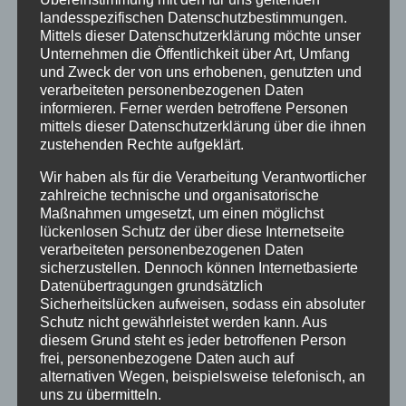
landesspezifischen Datenschutzbestimmungen.
Newsletter
Mittels dieser Datenschutzerklärung möchte unser
Unternehmen die Öffentlichkeit über Art, Umfang
Oberstdorf
und Zweck der von uns erhobenen, genutzten und
verarbeiteten personenbezogenen Daten
Veranstaltungen
informieren. Ferner werden betroffene Personen
mittels dieser Datenschutzerklärung über die ihnen
Winter
zustehenden Rechte aufgeklärt.
INHALTE
Wir haben als für die Verarbeitung Verantwortlicher
zahlreiche technische und organisatorische
Willkommen
Maßnahmen umgesetzt, um einen möglichst
lückenlosen Schutz der über diese Internetseite
Angebote
verarbeiteten personenbezogenen Daten
sicherzustellen. Dennoch können Internetbasierte
Unterkunft
Datenübertragungen grundsätzlich
Ferienhotel
Sicherheitslücken aufweisen, sodass ein absoluter
Schutz nicht gewährleistet werden kann. Aus
5-Raum-Fewo-3-6P
diesem Grund steht es jeder betroffenen Person
frei, personenbezogene Daten auch auf
4-Raum-Fewo 4-6P
alternativen Wegen, beispielsweise telefonisch, an
4-Raum-Fewo 3-5P
uns zu übermitteln.