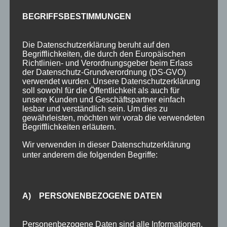
4-Raum-Fewo 4P
BEGRIFFSBESTIMMUNGEN
3-Raum-Fewo 2-4P
Die Datenschutzerklärung beruht auf den
3-Raum-Fewo 2-3P
Begrifflichkeiten, die durch den Europäischen
Richtlinien- und Verordnungsgeber beim Erlass
2-Raum-Fewo 2P
der Datenschutz-Grundverordnung (DS-GVO)
verwendet wurden. Unsere Datenschutzerklärung
2-Raum-Fewo 2-3P
soll sowohl für die Öffentlichkeit als auch für
unsere Kunden und Geschäftspartner einfach
Einzelzimmer o. Balkon 1P
lesbar und verständlich sein. Um dies zu
gewährleisten, möchten wir vorab die verwendeten
Preise
Begrifflichkeiten erläutern.
Aktuelles
Wir verwenden in dieser Datenschutzerklärung
Blog
unter anderem die folgenden Begriffe:
Veranstaltungen
Berg- & Wintersport Bericht
A) PERSONENBEZOGENE DATEN
Newsletter
Personenbezogene Daten sind alle Informationen,