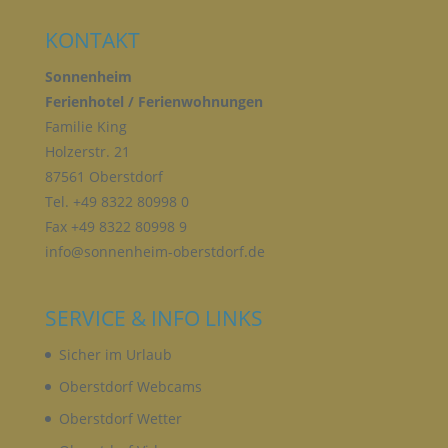
KONTAKT
E) PROFILING
Sonnenheim
Profiling ist jede Art der automatisierten
Ferienhotel / Ferienwohnungen
Verarbeitung personenbezogener Daten, die darin
Familie King
besteht, dass diese personenbezogenen Daten
Holzerstr. 21
verwendet werden, um bestimmte persönliche
Aspekte, die sich auf eine natürliche Person
87561 Oberstdorf
beziehen, zu bewerten, insbesondere, um Aspekte
Tel. +49 8322 80998 0
bezüglich Arbeitsleistung, wirtschaftlicher Lage,
Fax +49 8322 80998 9
Gesundheit, persönlicher Vorlieben, Interessen,
Zuverlässigkeit, Verhalten, Aufenthaltsort oder
info@sonnenheim-oberstdorf.de
Ortswechsel dieser natürlichen Person zu
analysieren oder vorherzusagen.
SERVICE & INFO LINKS
F) PSEUDONYMISIERUNG
Sicher im Urlaub
Oberstdorf Webcams
Pseudonymisierung ist die Verarbeitung
Oberstdorf Wetter
personenbezogener Daten in einer Weise, auf
welche die personenbezogenen Daten ohne