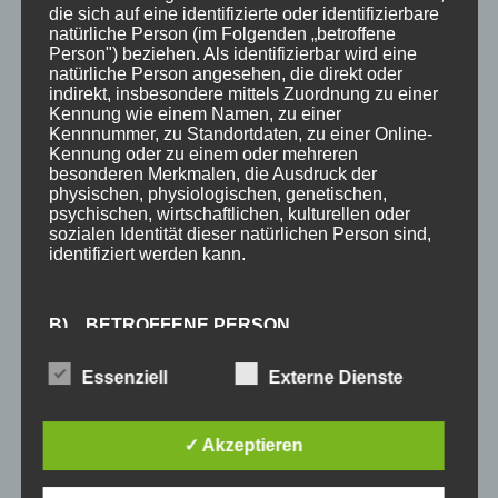
Infos
die sich auf eine identifizierte oder identifizierbare
Über uns
natürliche Person (im Folgenden „betroffene
Person") beziehen. Als identifizierbar wird eine
360° Panoramen
natürliche Person angesehen, die direkt oder
indirekt, insbesondere mittels Zuordnung zu einer
Bewertungen
Kennung wie einem Namen, zu einer
Kennnummer, zu Standortdaten, zu einer Online-
Bergbahnticket inklusive
Kennung oder zu einem oder mehreren
besonderen Merkmalen, die Ausdruck der
Urlaub in Oberstdorf
physischen, physiologischen, genetischen,
psychischen, wirtschaftlichen, kulturellen oder
Anreise Oberstdorf
sozialen Identität dieser natürlichen Person sind,
identifiziert werden kann.
Kontakt
Anfrage
B) BETROFFENE PERSON
SCHLAGWÖRTER
Essenziell
Externe Dienste
Betroffene Person ist jede identifizierte oder
identifizierbare natürliche Person, deren
3 Sterne
Allgäu
Allgäu-Walser-Pass
Allgäuer Alpen
personenbezogene Daten von dem für die
✓ Akzeptieren
Verarbeitung Verantwortlichen verarbeitet werden.
Auszeichnung
Award
Bewertungen
booking.com
Busfahren
Buslinien
Busticket
DTV
Ferienhotel