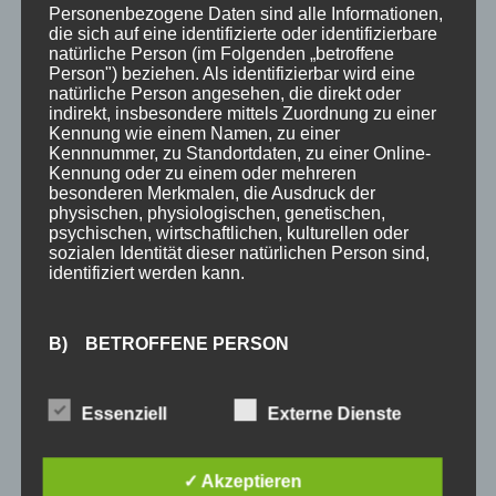
Personenbezogene Daten sind alle Informationen,
Newsletter
die sich auf eine identifizierte oder identifizierbare
natürliche Person (im Folgenden „betroffene
Infos
Person") beziehen. Als identifizierbar wird eine
Über uns
natürliche Person angesehen, die direkt oder
indirekt, insbesondere mittels Zuordnung zu einer
360° Panoramen
Kennung wie einem Namen, zu einer
Kennnummer, zu Standortdaten, zu einer Online-
Bewertungen
Kennung oder zu einem oder mehreren
besonderen Merkmalen, die Ausdruck der
Bergbahnticket inklusive
physischen, physiologischen, genetischen,
psychischen, wirtschaftlichen, kulturellen oder
Urlaub in Oberstdorf
sozialen Identität dieser natürlichen Person sind,
identifiziert werden kann.
Anreise Oberstdorf
Kontakt
B) BETROFFENE PERSON
Anfrage
Betroffene Person ist jede identifizierte oder
Essenziell
Externe Dienste
SCHLAGWÖRTER
identifizierbare natürliche Person, deren
personenbezogene Daten von dem für die
Verarbeitung Verantwortlichen verarbeitet werden.
3 Sterne
Allgäu
Allgäu-Walser-Pass
Allgäuer Alpen
✓ Akzeptieren