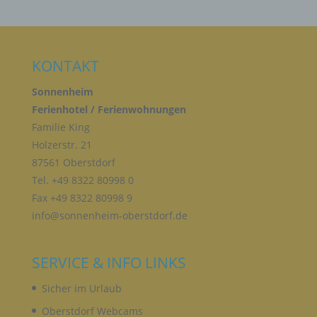
E) PROFILING
KONTAKT
Profiling ist jede Art der automatisierten
Sonnenheim
Verarbeitung personenbezogener Daten, die darin
Ferienhotel / Ferienwohnungen
besteht, dass diese personenbezogenen Daten
verwendet werden, um bestimmte persönliche
Familie King
Aspekte, die sich auf eine natürliche Person
Holzerstr. 21
beziehen, zu bewerten, insbesondere, um Aspekte
bezüglich Arbeitsleistung, wirtschaftlicher Lage,
87561 Oberstdorf
Gesundheit, persönlicher Vorlieben, Interessen,
Tel. +49 8322 80998 0
Zuverlässigkeit, Verhalten, Aufenthaltsort oder
Fax +49 8322 80998 9
Ortswechsel dieser natürlichen Person zu
analysieren oder vorherzusagen.
info@sonnenheim-oberstdorf.de
F) PSEUDONYMISIERUNG
SERVICE & INFO LINKS
Sicher im Urlaub
Pseudonymisierung ist die Verarbeitung
personenbezogener Daten in einer Weise, auf
Oberstdorf Webcams