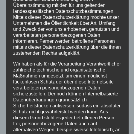
Klassifizierung
Übereinstimmung mit den für uns geltenden
landesspezifischen Datenschutzbestimmungen.
Neuigkeiten
Mittels dieser Datenschutzerklärung möchte unser
Unternehmen die Öffentlichkeit über Art, Umfang
Newsletter
und Zweck der von uns erhobenen, genutzten und
verarbeiteten personenbezogenen Daten
Oberstdorf
informieren. Ferner werden betroffene Personen
Veranstaltungen
mittels dieser Datenschutzerklärung über die ihnen
zustehenden Rechte aufgeklärt.
Winter
Wir haben als für die Verarbeitung Verantwortlicher
zahlreiche technische und organisatorische
INHALTE
Maßnahmen umgesetzt, um einen möglichst
lückenlosen Schutz der über diese Internetseite
Willkommen
verarbeiteten personenbezogenen Daten
sicherzustellen. Dennoch können Internetbasierte
Angebote
Datenübertragungen grundsätzlich
Sicherheitslücken aufweisen, sodass ein absoluter
Unterkunft
Schutz nicht gewährleistet werden kann. Aus
Ferienhotel
diesem Grund steht es jeder betroffenen Person
frei, personenbezogene Daten auch auf
5-Raum-Fewo-3-6P
alternativen Wegen, beispielsweise telefonisch, an