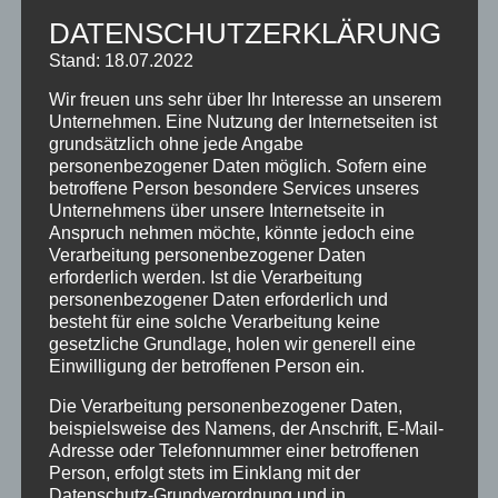
Der Allgäu-Walser-Pass ist da!
DATENSCHUTZERKLÄRUNG
MOBIL PASS ALLGÄU – ab 12. November 2024
Stand: 18.07.2022
Wir freuen uns sehr über Ihr Interesse an unserem
KATEGORIEN
Unternehmen. Eine Nutzung der Internetseiten ist
grundsätzlich ohne jede Angabe
Allgemein
personenbezogener Daten möglich. Sofern eine
betroffene Person besondere Services unseres
Angebote
Unternehmens über unsere Internetseite in
Ausflugstipps
Anspruch nehmen möchte, könnte jedoch eine
Verarbeitung personenbezogener Daten
Bewertungen
erforderlich werden. Ist die Verarbeitung
personenbezogener Daten erforderlich und
Brauchtum
besteht für eine solche Verarbeitung keine
gesetzliche Grundlage, holen wir generell eine
Ferienhotel
Einwilligung der betroffenen Person ein.
Ferienwohnungen
Die Verarbeitung personenbezogener Daten,
beispielsweise des Namens, der Anschrift, E-Mail-
Gästeinformationen
Adresse oder Telefonnummer einer betroffenen
Hotel
Person, erfolgt stets im Einklang mit der
Datenschutz-Grundverordnung und in