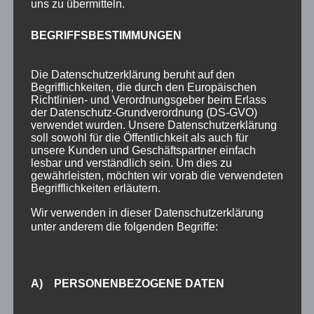
4-Raum-Fewo 4-6P
uns zu übermitteln.
4-Raum-Fewo 3-5P
BEGRIFFSBESTIMMUNGEN
4-Raum-Fewo 4P
Die Datenschutzerklärung beruht auf den
3-Raum-Fewo 2-4P
Begrifflichkeiten, die durch den Europäischen
Richtlinien- und Verordnungsgeber beim Erlass
3-Raum-Fewo 2-3P
der Datenschutz-Grundverordnung (DS-GVO)
verwendet wurden. Unsere Datenschutzerklärung
2-Raum-Fewo 2P
soll sowohl für die Öffentlichkeit als auch für
unsere Kunden und Geschäftspartner einfach
2-Raum-Fewo 2-3P
lesbar und verständlich sein. Um dies zu
gewährleisten, möchten wir vorab die verwendeten
Einzelzimmer o. Balkon 1P
Begrifflichkeiten erläutern.
Preise
Wir verwenden in dieser Datenschutzerklärung
unter anderem die folgenden Begriffe:
Aktuelles
Blog
Veranstaltungen
A) PERSONENBEZOGENE DATEN
Berg- & Wintersport Bericht