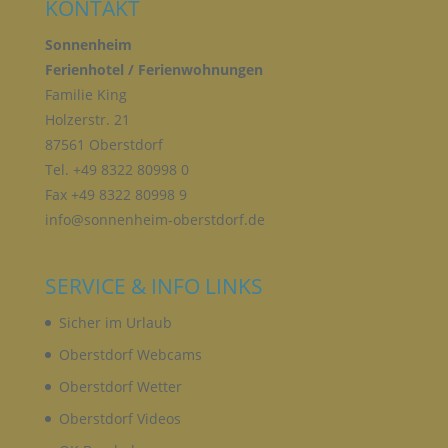
KONTAKT
E) PROFILING
Sonnenheim
Ferienhotel / Ferienwohnungen
Profiling ist jede Art der automatisierten
Familie King
Verarbeitung personenbezogener Daten, die darin
Holzerstr. 21
besteht, dass diese personenbezogenen Daten
verwendet werden, um bestimmte persönliche
87561 Oberstdorf
Aspekte, die sich auf eine natürliche Person
Tel. +49 8322 80998 0
beziehen, zu bewerten, insbesondere, um Aspekte
Fax +49 8322 80998 9
bezüglich Arbeitsleistung, wirtschaftlicher Lage,
Gesundheit, persönlicher Vorlieben, Interessen,
info@sonnenheim-oberstdorf.de
Zuverlässigkeit, Verhalten, Aufenthaltsort oder
Ortswechsel dieser natürlichen Person zu
analysieren oder vorherzusagen.
SERVICE & INFO LINKS
Sicher im Urlaub
F) PSEUDONYMISIERUNG
Oberstdorf Webcams
Oberstdorf Wetter
Pseudonymisierung ist die Verarbeitung
personenbezogener Daten in einer Weise, auf
Oberstdorf Videos
welche die personenbezogenen Daten ohne
Hinzuziehung zusätzlicher Informationen nicht