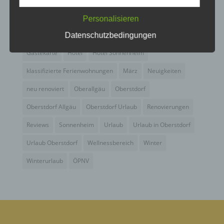
C) VERARBEITUNG
Fewo Angebot
Fewos
Frühstück
Gastgeber
Gäste
Personalisieren
Verarbeitung ist jeder mit oder ohne Hilfe
Gästebewertungen
Gästeinfo
Gästeinformation
Datenschutzbedingungen
automatisierter Verfahren ausgeführte Vorgang
oder jede solche Vorgangsreihe im
Gästekarte
Hotel
Hotel Sonnenheim
Zusammenhang mit personenbezogenen Daten
wie das Erheben, das Erfassen, die Organisation,
klassifizierte Ferienwohnungen
März
Neuigkeiten
das Ordnen, die Speicherung, die Anpassung oder
Veränderung, das Auslesen, das Abfragen, die
neu renoviert
Oberallgäu
Oberstdorf
Verwendung, die Offenlegung durch Übermittlung,
Verbreitung oder eine andere Form der
Oberstdorf Allgäu
Oberstdorf Urlaub
Renovierungen
Bereitstellung, den Abgleich oder die Verknüpfung,
die Einschränkung, das Löschen oder die
Reviews
Sonnenheim
Urlaub
Urlaub in Oberstdorf
Vernichtung.
Urlaub Oberstdorf
Wellnessbereich
Winter
Winterurlaub
ÖPNV
D) EINSCHRÄNKUNG DER VERARBEITUNG
Einschränkung der Verarbeitung ist die Markierung
gespeicherter personenbezogener Daten mit dem
Ziel, ihre künftige Verarbeitung einzuschränken.