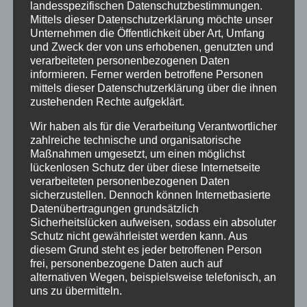
Newsletter
landesspezifischen Datenschutzbestimmungen.
Mittels dieser Datenschutzerklärung möchte unser
Oberstdorf
Unternehmen die Öffentlichkeit über Art, Umfang
und Zweck der von uns erhobenen, genutzten und
Veranstaltungen
verarbeiteten personenbezogenen Daten
Winter
informieren. Ferner werden betroffene Personen
mittels dieser Datenschutzerklärung über die ihnen
zustehenden Rechte aufgeklärt.
INHALTE
Wir haben als für die Verarbeitung Verantwortlicher
Willkommen
zahlreiche technische und organisatorische
Maßnahmen umgesetzt, um einen möglichst
Angebote
lückenlosen Schutz der über diese Internetseite
verarbeiteten personenbezogenen Daten
Unterkunft
sicherzustellen. Dennoch können Internetbasierte
Ferienhotel
Datenübertragungen grundsätzlich
Sicherheitslücken aufweisen, sodass ein absoluter
5-Raum-Fewo-3-6P
Schutz nicht gewährleistet werden kann. Aus
diesem Grund steht es jeder betroffenen Person
4-Raum-Fewo 4-6P
frei, personenbezogene Daten auch auf
4-Raum-Fewo 3-5P
alternativen Wegen, beispielsweise telefonisch, an
uns zu übermitteln.
4-Raum-Fewo 4P