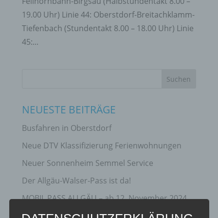
Fellhornbahn-Birgsau (Halbstundentakt 8.00 –
19.00 Uhr) Linie 44: Oberstdorf-Breitachklamm-
Tiefenbach (Stundentakt 8.00 – 18.00 Uhr) Linie
45:...
NEUESTE BEITRÄGE
Busfahren in Oberstdorf
Neue DTV Klassifizierung Ferienwohnungen
Neuer Sonnenheim Semmel Service
Der Allgäu-Walser-Pass ist da!
MOBIL PASS ALLGÄU – ab 12. November 2024