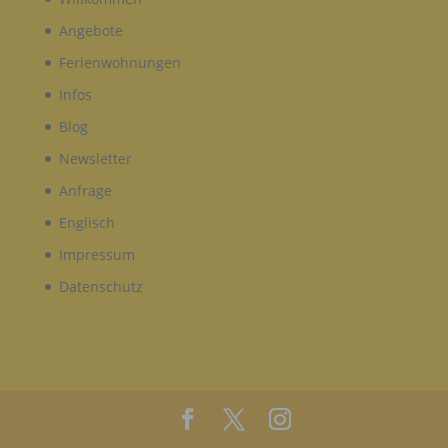
seiner Benennung nach dem Unionsrecht oder
dem Recht der Mitgliedstaaten vorgesehen
Angebote
werden.
Ferienwohnungen
Infos
H) AUFTRAGSVERARBEITER
Blog
Newsletter
Auftragsverarbeiter ist eine natürliche oder
juristische Person, Behörde, Einrichtung oder
Anfrage
andere Stelle, die personenbezogene Daten im
Auftrag des Verantwortlichen verarbeitet.
Englisch
Impressum
I) EMPFÄNGER
Datenschutz
Empfänger ist eine natürliche oder juristische
Person, Behörde, Einrichtung oder andere Stelle,
der personenbezogene Daten offengelegt werden,
unabhängig davon, ob es sich bei ihr um einen
Dritten handelt oder nicht. Behörden, die im
Rahmen eines bestimmten Untersuchungsauftrags
nach dem Unionsrecht oder dem Recht der