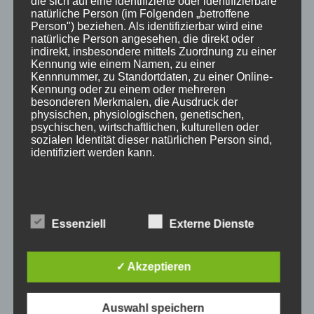
die sich auf eine identifizierte oder identifizierbare
natürliche Person (im Folgenden „betroffene
360° Panoramen
Person") beziehen. Als identifizierbar wird eine
natürliche Person angesehen, die direkt oder
Bewertungen
indirekt, insbesondere mittels Zuordnung zu einer
Kennung wie einem Namen, zu einer
Bergbahnticket inklusive
Kennnummer, zu Standortdaten, zu einer Online-
Kennung oder zu einem oder mehreren
Urlaub in Oberstdorf
besonderen Merkmalen, die Ausdruck der
physischen, physiologischen, genetischen,
Anreise Oberstdorf
psychischen, wirtschaftlichen, kulturellen oder
sozialen Identität dieser natürlichen Person sind,
Kontakt
identifiziert werden kann.
Anfrage
B) BETROFFENE PERSON
SCHLAGWÖRTER
Essenziell
Externe Dienste
Betroffene Person ist jede identifizierte oder
3 Sterne
Allgäu
Allgäu-Walser-Pass
Allgäuer Alpen
identifizierbare natürliche Person, deren
personenbezogene Daten von dem für die
Auszeichnung
Award
Bewertungen
booking.com
✓ Akzeptieren
Verarbeitung Verantwortlichen verarbeitet werden.
Busfahren
Buslinien
Busticket
DTV
Ferienhotel
Auswahl speichern
Ferienhotel Sonnenheim
Ferienwohnungen
Fewo