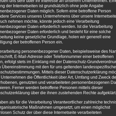
reuen uns sehr über Ihr Interesse an unserem Unternehmen. Ein
ng der Internetseiten ist grundsätzlich ohne jede Angabe
nenbezogener Daten möglich. Sofern eine betroffene Person
dere Services unseres Unternehmens über unsere Internetseite
uch nehmen möchte, könnte jedoch eine Verarbeitung
nenbezogener Daten erforderlich werden. Ist die Verarbeitung
nenbezogener Daten erforderlich und besteht für eine solche
beitung keine gesetzliche Grundlage, holen wir generell eine
lligung der betroffenen Person ein.
erarbeitung personenbezogener Daten, beispielsweise des Na
nschrift, E-Mail-Adresse oder Telefonnummer einer betroffenen
n, erfolgt stets im Einklang mit der Datenschutz-Grundverordnu
n Übereinstimmung mit den für uns geltenden landesspezifisch
schutzbestimmungen. Mittels dieser Datenschutzerklärung mö
 Unternehmen die Öffentlichkeit über Art, Umfang und Zweck de
rhobenen, genutzten und verarbeiteten personenbezogenen Da
mieren. Ferner werden betroffene Personen mittels dieser
schutzerklärung über die ihnen zustehenden Rechte aufgeklärt
aben als für die Verarbeitung Verantwortlicher zahlreiche techn
rganisatorische Maßnahmen umgesetzt, um einen möglichst
nlosen Schutz der über diese Internetseite verarbeiteten