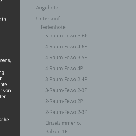
e
Angebote
Unterkunft
 in
Ferienhotel
5-Raum-Fewo-3-6P
4-Raum-Fewo 4-6P
4-Raum-Fewo 3-5P
mens,
4-Raum-Fewo 4P
ng
en
3-Raum-Fewo 2-4P
chte
3-Raum-Fewo 2-3P
r von
ten
2-Raum-Fewo 2P
.
2-Raum-Fewo 2-3P
ische
Einzelzimmer o.
Balkon 1P