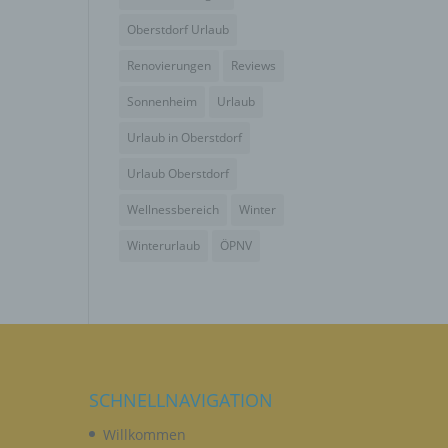
wendet
che
Oberstdorf Urlaub
eben,
Renovierungen
Reviews
el
Sonnenheim
Urlaub
Urlaub in Oberstdorf
Urlaub Oberstdorf
Wellnessbereich
Winter
n
Winterurlaub
ÖPNV
en
ichen
die
rbaren
SCHNELLNAVIGATION
Willkommen