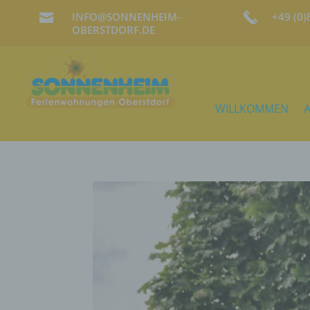
INFO@SONNENHEIM-
+49 (0

OBERSTDORF.DE
WILLKOMMEN