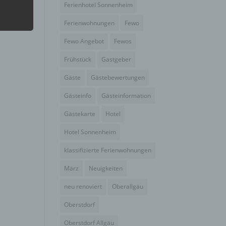
Ferienhotel Sonnenheim
Ferienwohnungen
Fewo
hang
Fewo Angebot
Fewos
Frühstück
Gastgeber
der
g, das
Gäste
Gästebewertungen
Gästeinfo
Gästeinformation
Gästekarte
Hotel
Hotel Sonnenheim
klassifizierte Ferienwohnungen
März
Neuigkeiten
neu renoviert
Oberallgäu
Oberstdorf
gener
Oberstdorf Allgäu