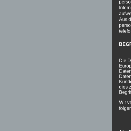
perso
Inter
aufwe
Aus d
perso
telef
BEG
Die D
Europ
Daten
Daten
Kunde
dies 
Begrif
Wir v
folge