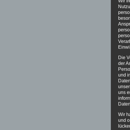
Wir f
Nutzu
perso
beson
Anspr
perso
perso
Verar
Einwi
Die V
der A
Perso
und i
Daten
unser
uns e
infor
Daten
Wir h
und o
lücke