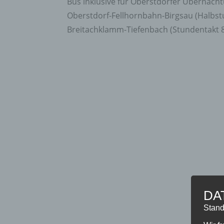
Bus inklusive für Oberstdorfer Übernacht
Oberstdorf-Fellhornbahn-Birgsau (Halbstu
Breitachklamm-Tiefenbach (Stundentakt 8.0
DA
Stand