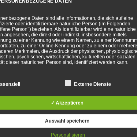
PERSONENBEZOGENE DATEN
nenbezogene Daten sind alle Informationen, die sich auf eine
ifizierte oder identifizierbare natürliche Person (im Folgenden
ffene Person") beziehen. Als identifizierbar wird eine natürliche
n angesehen, die direkt oder indirekt, insbesondere mittels
nung zu einer Kennung wie einem Namen, zu einer Kennnumm
ortdaten, zu einer Online-Kennung oder zu einem oder mehrer
deren Merkmalen, die Ausdruck der physischen, physiologisch
ischen, psychischen, wirtschaftlichen, kulturellen oder sozialen
tät dieser natürlichen Person sind, identifiziert werden kann.
BETROFFENE PERSON
ssenziell
Externe Dienste
fene Person ist jede identifizierte oder identifizierbare natürlich
✓ Akzeptieren
n, deren personenbezogene Daten von dem für die Verarbeitu
twortlichen verarbeitet werden.
Auswahl speichern
VERARBEITUNG
Personalisieren