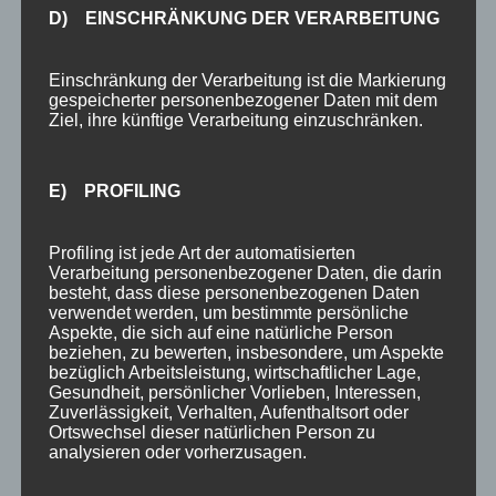
oder Vorabinfos zu Ihrem Urlaub in der Nähe
D) EINSCHRÄNKUNG DER VERARBEITUNG
des Nebelhorns können Sie uns gern auch
unter 08322-80998-0 anrufen oder uns eine E-
Einschränkung der Verarbeitung ist die Markierung
gespeicherter personenbezogener Daten mit dem
Mail an info@sonnenheim-oberstdorf.de
Ziel, ihre künftige Verarbeitung einzuschränken.
senden.
Wir freuen uns darauf, Sie bald bei uns
E) PROFILING
begrüßen zu dürfen!
Profiling ist jede Art der automatisierten
Herzlichst,
Verarbeitung personenbezogener Daten, die darin
besteht, dass diese personenbezogenen Daten
Michaela und Jörg King vom Hotel Sonnenheim
verwendet werden, um bestimmte persönliche
Aspekte, die sich auf eine natürliche Person
beziehen, zu bewerten, insbesondere, um Aspekte
bezüglich Arbeitsleistung, wirtschaftlicher Lage,
Gesundheit, persönlicher Vorlieben, Interessen,
Zuverlässigkeit, Verhalten, Aufenthaltsort oder
Ortswechsel dieser natürlichen Person zu
analysieren oder vorherzusagen.
NEUESTE BEITRÄGE