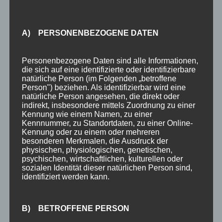
Sie suchen nach weiteren Möglichkeiten für die
Freizeitgestaltung während Ihres Urlaubs in
A) PERSONENBEZOGENE DATEN
den Allgäuer Alpen und am Nebelhorn? Als Ihre
Gastgeber im Hotel Sonnenheim, das Sie als
Personenbezogene Daten sind alle Informationen,
die sich auf eine identifizierte oder identifizierbare
Übernachtungsort für Ihren Urlaub am
natürliche Person (im Folgenden „betroffene
Nebelhorn gewählt haben, stehen wir, Michaela
Person") beziehen. Als identifizierbar wird eine
natürliche Person angesehen, die direkt oder
und Jörg King, Ihnen gern mit weiteren Tipps
indirekt, insbesondere mittels Zuordnung zu einer
und Anregungen für die Freizeitplanung zur
Kennung wie einem Namen, zu einer
Kennnummer, zu Standortdaten, zu einer Online-
Verfügung.
Kennung oder zu einem oder mehreren
besonderen Merkmalen, die Ausdruck der
Wollten Sie beispielsweise schon immer einmal
physischen, physiologischen, genetischen,
psychischen, wirtschaftlichen, kulturellen oder
Gleitschirmfliegen? Während Ihres Urlaubs am
sozialen Identität dieser natürlichen Person sind,
identifiziert werden kann.
Nebelhorn haben Sie DIE Gelegenheit dazu.
Gemeinsam mit einem erfahrenen Flieger
können Sie sowohl im Sommer als auch im
B) BETROFFENE PERSON
Winter die atemberaubende Landschaft der