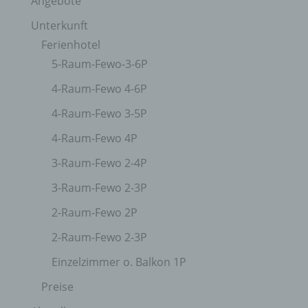
Angebote
Empfänger ist eine natürliche oder juristische
Unterkunft
Person, Behörde, Einrichtung oder andere Stelle,
Ferienhotel
der personenbezogene Daten offengelegt werden,
unabhängig davon, ob es sich bei ihr um einen
5-Raum-Fewo-3-6P
Dritten handelt oder nicht. Behörden, die im
Rahmen eines bestimmten Untersuchungsauftrags
4-Raum-Fewo 4-6P
nach dem Unionsrecht oder dem Recht der
Mitgliedstaaten möglicherweise
4-Raum-Fewo 3-5P
personenbezogene Daten erhalten, gelten jedoch
nicht als Empfänger.
4-Raum-Fewo 4P
3-Raum-Fewo 2-4P
J) DRITTER
3-Raum-Fewo 2-3P
2-Raum-Fewo 2P
Dritter ist eine natürliche oder juristische Person,
Behörde, Einrichtung oder andere Stelle außer der
2-Raum-Fewo 2-3P
betroffenen Person, dem Verantwortlichen, dem
Auftragsverarbeiter und den Personen, die unter
Einzelzimmer o. Balkon 1P
der unmittelbaren Verantwortung des
Verantwortlichen oder des Auftragsverarbeiters
Preise
befugt sind, die personenbezogenen Daten zu
verarbeiten.