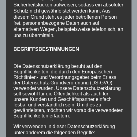
Sicherheitslücken aufweisen, sodass ein absoluter
Oberstdorf als Übernachtungsmöglichkeit für
Schutz nicht gewährleistet werden kann. Aus
seinen Urlaub am Nebelhorn, hat man
diesem Grund steht es jeder betroffenen Person
verschiedenste Möglichkeiten, den Nachmittag
frei, personenbezogene Daten auch auf
alternativen Wegen, beispielsweise telefonisch, an
oder den Abend, nachdem man nach
uns zu übermitteln.
Oberstdorf zurückgekehrt ist, ausklingen zu
lassen. Besonders beliebt bei unseren Gästen
BEGRIFFSBESTIMMUNGEN
ist beispielsweise unser Wellnessbereich. Ob
römisches Dampfbad, Sauna oder Whirlpool –
Die Datenschutzerklärung beruht auf den
Begrifflichkeiten, die durch den Europäischen
hier lässt es sich nach einem aktiven Vormittag
Richtlinien- und Verordnungsgeber beim Erlass
und Mittag hervorragend entspannen und zur
der Datenschutz-Grundverordnung (DS-GVO)
verwendet wurden. Unsere Datenschutzerklärung
Ruhe kommen.
soll sowohl für die Öffentlichkeit als auch für
unsere Kunden und Geschäftspartner einfach
WEITERE TIPPS UND
lesbar und verständlich sein. Um dies zu
gewährleisten, möchten wir vorab die verwendeten
ANREGUNGEN ZUR
Begrifflichkeiten erläutern.
ERKUNDUNG DES
Wir verwenden in dieser Datenschutzerklärung
unter anderem die folgenden Begriffe:
NEBELHORNS