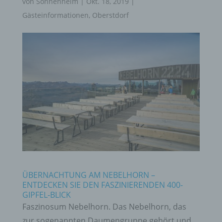
von
Sonnenheim
|
Okt. 18, 2019
|
Gästeinformationen
,
Oberstdorf
ÜBERNACHTUNG AM NEBELHORN –
ENTDECKEN SIE DEN FASZINIERENDEN 400-
GIPFEL-BLICK
Faszinosum Nebelhorn. Das Nebelhorn, das
zur sogenannten Daumengruppe gehört und