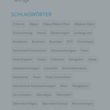
Anfrage
mit datenschutzrechtlichem Charakter ist die:
Sonnenheim Ferienwohnungen
SCHLAGWÖRTER
Michaela King
3 Sterne
Allgäu
Allgäu-Walser-Pass
Allgäuer Alpen
Holzerstr. 21
Auszeichnung
Award
Bewertungen
booking.com
87561 Oberstdorf
Busfahren
Buslinien
Busticket
DTV
Ferienhotel
Deutschland
Ferienhotel Sonnenheim
Ferienwohnungen
Fewo
+49 8322 809980
Fewo Angebot
Fewos
Frühstück
Gastgeber
Gäste
E-Mail: info@sonnenheim-oberstdorf.de
Gästebewertungen
Gästeinfo
Gästeinformation
DE218550490
Gästekarte
Hotel
Hotel Sonnenheim
COOKIES / SESSIONSTORAGE /
klassifizierte Ferienwohnungen
März
Neuigkeiten
LOCALSTORAGE
neu renoviert
Oberallgäu
Oberstdorf
Oberstdorf Allgäu
Oberstdorf Urlaub
Renovierungen
Die Internetseiten verwenden teilweise so
genannte Cookies, LocalStorage und