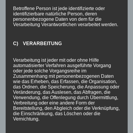
Region Oberstdorf – Kleinwalsertal mit Blick auf
Betroffene Person ist jede identifizierte oder
identifizierbare natürliche Person, deren
das Nebelhorn aus der Vogelperspektive
personenbezogene Daten von dem für die
genießen. Oder sind Sie mit der ganzen Familie
Verarbeitung Verantwortlichen verarbeitet werden.
unterwegs und möchten den Kleinsten eine
tolle Schlittenfahrt durch das
C) VERARBEITUNG
Winterwunderland rund um das Nebelhorn
bieten? Auch hier haben wir zahlreiche Tipps
Verarbeitung ist jeder mit oder ohne Hilfe
für Sie in petto. Für weitere Informationen
automatisierter Verfahren ausgeführte Vorgang
oder jede solche Vorgangsreihe im
können Sie uns gerne jederzeit ansprechen.
Zusammenhang mit personenbezogenen Daten
wie das Erheben, das Erfassen, die Organisation,
Sie haben bereits einige Aktivitäten für Ihren
das Ordnen, die Speicherung, die Anpassung oder
Veränderung, das Auslesen, das Abfragen, die
Sommer- oder Winterurlaub in den Bergen ins
Verwendung, die Offenlegung durch Übermittlung,
Auge gefasst? Dann steht Ihrer Übernachtung
Verbreitung oder eine andere Form der
Bereitstellung, den Abgleich oder die Verknüpfung,
am Nebelhorn ja nichts mehr im Wege. Jetzt
die Einschränkung, das Löschen oder die
Vernichtung.
müssen Sie nur noch Ihr
Zimmer im Hotel
Sonnenheim in Oberstdorf buchen
. Bei Fragen