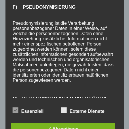
Busfahren in Oberstdorf
F) PSEUDONYMISIERUNG
Neue DTV Klassifizierung Ferienwohnungen
Pseudonymisierung ist die Verarbeitung
Neuer Sonnenheim Semmel Service
personenbezogener Daten in einer Weise, auf
welche die personenbezogenen Daten ohne
Der Allgäu-Walser-Pass ist da!
Hinzuziehung zusätzlicher Informationen nicht
mehr einer spezifischen betroffenen Person
MOBIL PASS ALLGÄU – ab 12. November 2024
zugeordnet werden können, sofern diese
zusätzlichen Informationen gesondert aufbewahrt
werden und technischen und organisatorischen
KATEGORIEN
Maßnahmen unterliegen, die gewährleisten, dass
die personenbezogenen Daten nicht einer
Allgemein
identifizierten oder identifizierbaren natürlichen
Person zugewiesen werden.
Angebote
Ausflugstipps
G) VERANTWORTLICHER ODER FÜR DIE
VERARBEITUNG VERANTWORTLICHER
Bewertungen
Essenziell
Externe Dienste
Brauchtum
Verantwortlicher oder für die Verarbeitung
Verantwortlicher ist die natürliche oder juristische
Ferienhotel
✓ Akzeptieren