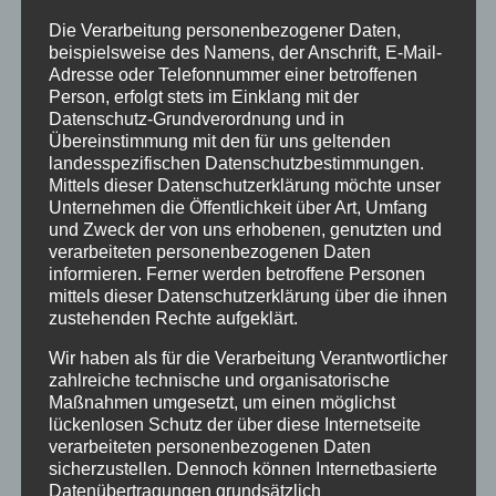
Aktivurlaub am Nebelhorn für die
Die Verarbeitung personenbezogener Daten,
Wintermonate planen, kommen voll und ganz
beispielsweise des Namens, der Anschrift, E-Mail-
auf ihre Kosten. Neben den
Adresse oder Telefonnummer einer betroffenen
Winterwanderwegen, die zu ausgedehnten
Person, erfolgt stets im Einklang mit der
Datenschutz-Grundverordnung und in
Erkundungstouren durch den Schnee einladen,
Übereinstimmung mit den für uns geltenden
können hier auch die gut präparierten Loipen
landesspezifischen Datenschutzbestimmungen.
Mittels dieser Datenschutzerklärung möchte unser
für den Skilanglauf genutzt werden.
Unternehmen die Öffentlichkeit über Art, Umfang
Selbstverständlich ist das Gebiet rund um das
und Zweck der von uns erhobenen, genutzten und
Nebelhorn auch für Ski- und Snowboardfahrer
verarbeiteten personenbezogenen Daten
informieren. Ferner werden betroffene Personen
ein absolutes Highlight. Denn hier gibt es nicht
mittels dieser Datenschutzerklärung über die ihnen
nur Pisten und Hänge in allen nur erdenklichen
zustehenden Rechte aufgeklärt.
Schwierigkeitsgraden, sondern auch die
Wir haben als für die Verarbeitung Verantwortlicher
längste Talabfahrt Deutschlands. Die 7,5
zahlreiche technische und organisatorische
Maßnahmen umgesetzt, um einen möglichst
Kilometer lange Abfahrt lässt die Herzen aller
lückenlosen Schutz der über diese Internetseite
Wintersportler höherschlagen.
verarbeiteten personenbezogenen Daten
sicherzustellen. Dennoch können Internetbasierte
Wählt man das Hotel Sonnenheim in
Datenübertragungen grundsätzlich