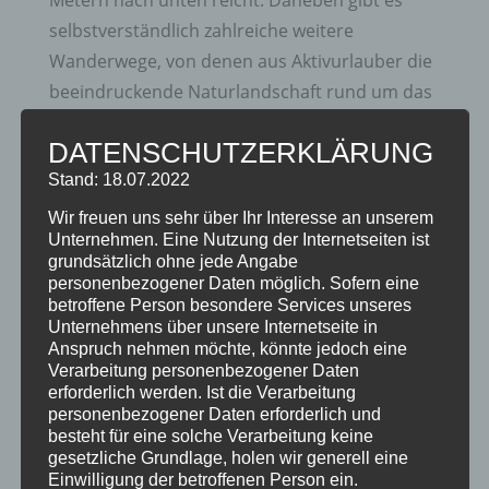
selbstverständlich zahlreiche weitere
Wanderwege, von denen aus Aktivurlauber die
beeindruckende Naturlandschaft rund um das
Nebelhorn erleben können. Zu den Highlights
DATENSCHUTZERKLÄRUNG
für geübtere Bergsteiger gehört der
Stand: 18.07.2022
Hindelanger Klettersteig, zu den Höhepunkten
für die gesamte Familie der kinderfreundliche
Wir freuen uns sehr über Ihr Interesse an unserem
Unternehmen. Eine Nutzung der Internetseiten ist
Erlebnisweg „Uff d´r Alp“, der sich an der
grundsätzlich ohne jede Angabe
Nebelhorn-Station Seealpe befindet.
personenbezogener Daten möglich. Sofern eine
betroffene Person besondere Services unseres
WINTERURLAUB NEBELHORN
Unternehmens über unsere Internetseite in
Anspruch nehmen möchte, könnte jedoch eine
Aber nicht nur im Sommer lohnt sich eine
Verarbeitung personenbezogener Daten
erforderlich werden. Ist die Verarbeitung
Übernachtung in der Nähe des Nebelhorns,
personenbezogener Daten erforderlich und
zum Beispiel im
Hotel Sonnenheim
im
besteht für eine solche Verarbeitung keine
gesetzliche Grundlage, holen wir generell eine
Oberstdorf. Auch Urlauber, die ihren
Einwilligung der betroffenen Person ein.