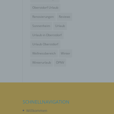
wendet
che
Oberstdorf Urlaub
eben,
Renovierungen
Reviews
el
Sonnenheim
Urlaub
Urlaub in Oberstdorf
Urlaub Oberstdorf
Wellnessbereich
Winter
n
Winterurlaub
ÖPNV
en
ichen
die
rbaren
SCHNELLNAVIGATION
Willkommen