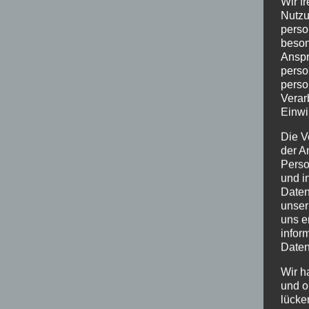
Wir f
Nutzu
perso
beson
Anspr
perso
perso
Verar
Einwi
Die V
der A
Perso
und i
Daten
unser
uns e
infor
Daten
Wir h
und o
lücke