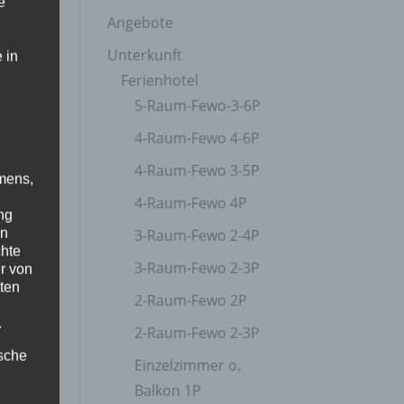
e
Angebote
Unterkunft
 in
Ferienhotel
5-Raum-Fewo-3-6P
4-Raum-Fewo 4-6P
4-Raum-Fewo 3-5P
mens,
4-Raum-Fewo 4P
ng
en
3-Raum-Fewo 2-4P
chte
3-Raum-Fewo 2-3P
r von
ten
2-Raum-Fewo 2P
.
2-Raum-Fewo 2-3P
ische
Einzelzimmer o.
Balkon 1P