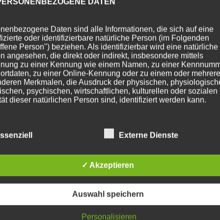
PERSONENBEZOGENE DATEN
nenbezogene Daten sind alle Informationen, die sich auf eine
ifizierte oder identifizierbare natürliche Person (im Folgenden
ffene Person") beziehen. Als identifizierbar wird eine natürliche
n angesehen, die direkt oder indirekt, insbesondere mittels
nung zu einer Kennung wie einem Namen, zu einer Kennnumm
ortdaten, zu einer Online-Kennung oder zu einem oder mehrer
deren Merkmalen, die Ausdruck der physischen, physiologisch
ischen, psychischen, wirtschaftlichen, kulturellen oder sozialen
tät dieser natürlichen Person sind, identifiziert werden kann.
BETROFFENE PERSON
ssenziell
Externe Dienste
fene Person ist jede identifizierte oder identifizierbare natürlich
✓ Akzeptieren
n, deren personenbezogene Daten von dem für die Verarbeitu
twortlichen verarbeitet werden.
Auswahl speichern
VERARBEITUNG
Personalisieren