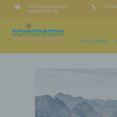
INFO@SONNENHEIM-
+49 (0

OBERSTDORF.DE
WILLKOMMEN