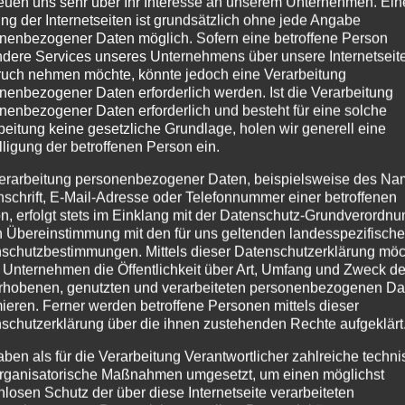
reuen uns sehr über Ihr Interesse an unserem Unternehmen. Ein
ng der Internetseiten ist grundsätzlich ohne jede Angabe
nenbezogener Daten möglich. Sofern eine betroffene Person
dere Services unseres Unternehmens über unsere Internetseite
uch nehmen möchte, könnte jedoch eine Verarbeitung
nenbezogener Daten erforderlich werden. Ist die Verarbeitung
nenbezogener Daten erforderlich und besteht für eine solche
beitung keine gesetzliche Grundlage, holen wir generell eine
lligung der betroffenen Person ein.
erarbeitung personenbezogener Daten, beispielsweise des Na
nschrift, E-Mail-Adresse oder Telefonnummer einer betroffenen
n, erfolgt stets im Einklang mit der Datenschutz-Grundverordnu
n Übereinstimmung mit den für uns geltenden landesspezifisch
schutzbestimmungen. Mittels dieser Datenschutzerklärung mö
 Unternehmen die Öffentlichkeit über Art, Umfang und Zweck de
rhobenen, genutzten und verarbeiteten personenbezogenen Da
mieren. Ferner werden betroffene Personen mittels dieser
schutzerklärung über die ihnen zustehenden Rechte aufgeklärt
aben als für die Verarbeitung Verantwortlicher zahlreiche techn
rganisatorische Maßnahmen umgesetzt, um einen möglichst
nlosen Schutz der über diese Internetseite verarbeiteten