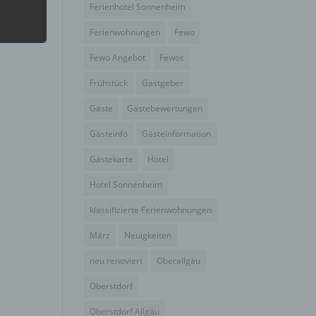
Ferienhotel Sonnenheim
Ferienwohnungen
Fewo
hang
Fewo Angebot
Fewos
Frühstück
Gastgeber
der
g, das
Gäste
Gästebewertungen
Gästeinfo
Gästeinformation
Gästekarte
Hotel
Hotel Sonnenheim
klassifizierte Ferienwohnungen
März
Neuigkeiten
neu renoviert
Oberallgäu
Oberstdorf
gener
Oberstdorf Allgäu