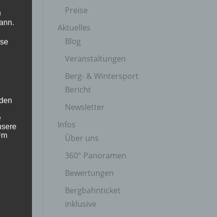
Preise
n
ann.
Aktuelles
Blog
ise
Veranstaltungen
Berg- & Wintersport
Bericht
 den
Newsletter
e
Infos
nsere
 Um
Über uns
360° Panoramen
Bewertungen
Bergbahnticket
inklusive