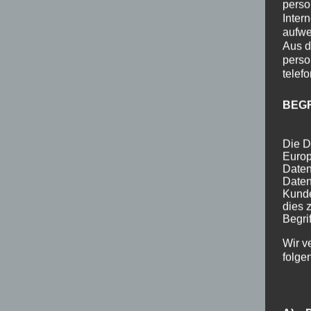
perso
Inter
aufwe
Aus d
perso
telef
BEG
Die D
Europ
Daten
Daten
Kunde
dies 
Begrif
Wir v
folge