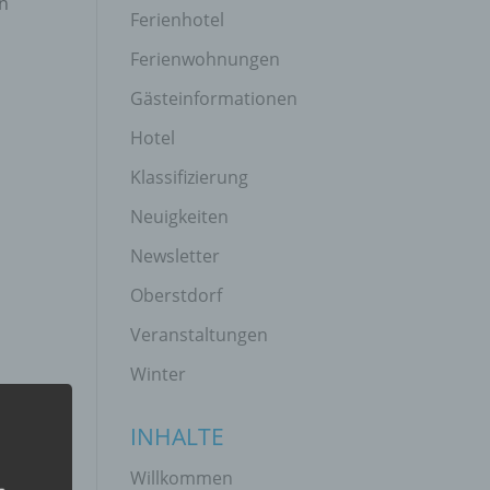
in
Ferienhotel
Ferienwohnungen
Gästeinformationen
Hotel
Klassifizierung
Neuigkeiten
Newsletter
Oberstdorf
Veranstaltungen
Winter
INHALTE
Willkommen