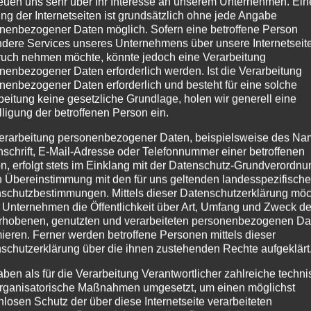
reuen uns sehr über Ihr Interesse an unserem Unternehmen. Ein
ng der Internetseiten ist grundsätzlich ohne jede Angabe
nenbezogener Daten möglich. Sofern eine betroffene Person
dere Services unseres Unternehmens über unsere Internetseite
uch nehmen möchte, könnte jedoch eine Verarbeitung
nenbezogener Daten erforderlich werden. Ist die Verarbeitung
nenbezogener Daten erforderlich und besteht für eine solche
beitung keine gesetzliche Grundlage, holen wir generell eine
lligung der betroffenen Person ein.
erarbeitung personenbezogener Daten, beispielsweise des Na
nschrift, E-Mail-Adresse oder Telefonnummer einer betroffenen
n, erfolgt stets im Einklang mit der Datenschutz-Grundverordnu
RF – SORGSAM.SICHER.SANFT.
n Übereinstimmung mit den für uns geltenden landesspezifisch
schutzbestimmungen. Mittels dieser Datenschutzerklärung mö
 Unternehmen die Öffentlichkeit über Art, Umfang und Zweck de
ästeinformationen
,
Oberstdorf
rhobenen, genutzten und verarbeiteten personenbezogenen Da
mieren. Ferner werden betroffene Personen mittels dieser
schutzerklärung über die ihnen zustehenden Rechte aufgeklärt
er.Sanft. auf der Pressekonferenz der bayerischen
Ministerpräsident Söder verkündet, dass ab dem 30. Mai
aben als für die Verarbeitung Verantwortlicher zahlreiche techn
rganisatorische Maßnahmen umgesetzt, um einen möglichst
Auflagen dürfen wir und andere...
nlosen Schutz der über diese Internetseite verarbeiteten