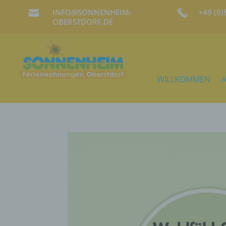
INFO@SONNENHEIM-
+49 (0

OBERSTDORF.DE
WILLKOMMEN