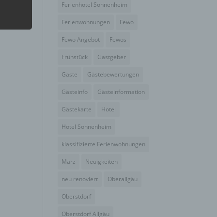
Ferienhotel Sonnenheim
Ferienwohnungen
Fewo
hang
Fewo Angebot
Fewos
Frühstück
Gastgeber
der
g, das
Gäste
Gästebewertungen
Gästeinfo
Gästeinformation
Gästekarte
Hotel
Hotel Sonnenheim
klassifizierte Ferienwohnungen
März
Neuigkeiten
neu renoviert
Oberallgäu
Oberstdorf
gener
Oberstdorf Allgäu