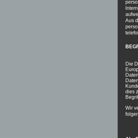
perso
Inter
aufwe
Aus d
perso
telef
BEG
Die D
Europ
Daten
Daten
Kunde
dies 
Begrif
Wir v
folge