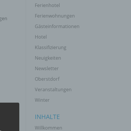
Ferienhotel
Ferienwohnungen
igen
Gästeinformationen
Hotel
Klassifizierung
Neuigkeiten
Newsletter
Oberstdorf
Veranstaltungen
Winter
INHALTE
Willkommen