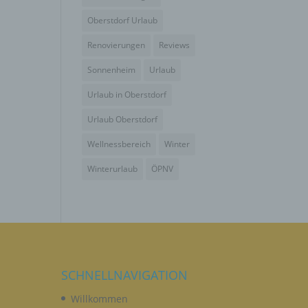
wendet
che
Oberstdorf Urlaub
eben,
Renovierungen
Reviews
el
Sonnenheim
Urlaub
Urlaub in Oberstdorf
Urlaub Oberstdorf
Wellnessbereich
Winter
n
Winterurlaub
ÖPNV
en
ichen
die
rbaren
SCHNELLNAVIGATION
Willkommen