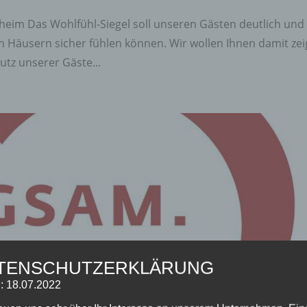
heim Das Wohlfühl-Siegel soll unseren Gästen deutlich und
en Häusern sicher fühlen können. Wir wollen Ihnen damit ze
utz unserer Gäste...
TENSCHUTZERKLÄRUNG
: 18.07.2022