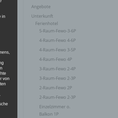
e
Angebote
Unterkunft
 in
Ferienhotel
5-Raum-Fewo-3-6P
4-Raum-Fewo 4-6P
4-Raum-Fewo 3-5P
mens,
4-Raum-Fewo 4P
ng
en
3-Raum-Fewo 2-4P
chte
3-Raum-Fewo 2-3P
r von
ten
2-Raum-Fewo 2P
.
2-Raum-Fewo 2-3P
ische
Einzelzimmer o.
Balkon 1P