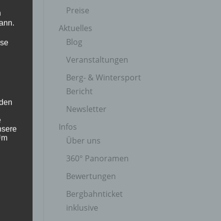
Preise
n
ann.
Aktuelles
Blog
ise
Veranstaltungen
Berg- & Wintersport
Bericht
 den
Newsletter
e
Infos
nsere
 Um
Über uns
360° Panoramen
Bewertungen
Bergbahnticket
inklusive