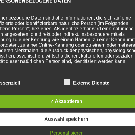
PERSONENBEZOGENE DATEN
nenbezogene Daten sind alle Informationen, die sich auf eine
ifizierte oder identifizierbare natürliche Person (im Folgenden
ffene Person") beziehen. Als identifizierbar wird eine natürliche
n angesehen, die direkt oder indirekt, insbesondere mittels
nung zu einer Kennung wie einem Namen, zu einer Kennnumm
ortdaten, zu einer Online-Kennung oder zu einem oder mehrer
deren Merkmalen, die Ausdruck der physischen, physiologisch
ischen, psychischen, wirtschaftlichen, kulturellen oder sozialen
tät dieser natürlichen Person sind, identifiziert werden kann.
BETROFFENE PERSON
ssenziell
Externe Dienste
fene Person ist jede identifizierte oder identifizierbare natürlich
✓ Akzeptieren
n, deren personenbezogene Daten von dem für die Verarbeitu
twortlichen verarbeitet werden.
Auswahl speichern
VERARBEITUNG
Personalisieren