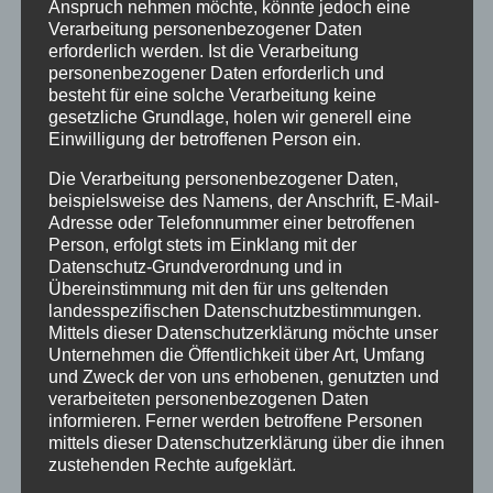
Anspruch nehmen möchte, könnte jedoch eine
Veranstaltungen
Verarbeitung personenbezogener Daten
erforderlich werden. Ist die Verarbeitung
Winter
personenbezogener Daten erforderlich und
besteht für eine solche Verarbeitung keine
gesetzliche Grundlage, holen wir generell eine
INHALTE
Einwilligung der betroffenen Person ein.
Willkommen
Die Verarbeitung personenbezogener Daten,
beispielsweise des Namens, der Anschrift, E-Mail-
Angebote
Adresse oder Telefonnummer einer betroffenen
Person, erfolgt stets im Einklang mit der
Unterkunft
Datenschutz-Grundverordnung und in
Ferienhotel
Übereinstimmung mit den für uns geltenden
5-Raum-Fewo-3-6P
landesspezifischen Datenschutzbestimmungen.
Mittels dieser Datenschutzerklärung möchte unser
4-Raum-Fewo 4-6P
Unternehmen die Öffentlichkeit über Art, Umfang
und Zweck der von uns erhobenen, genutzten und
4-Raum-Fewo 3-5P
verarbeiteten personenbezogenen Daten
informieren. Ferner werden betroffene Personen
4-Raum-Fewo 4P
mittels dieser Datenschutzerklärung über die ihnen
zustehenden Rechte aufgeklärt.
3-Raum-Fewo 2-4P