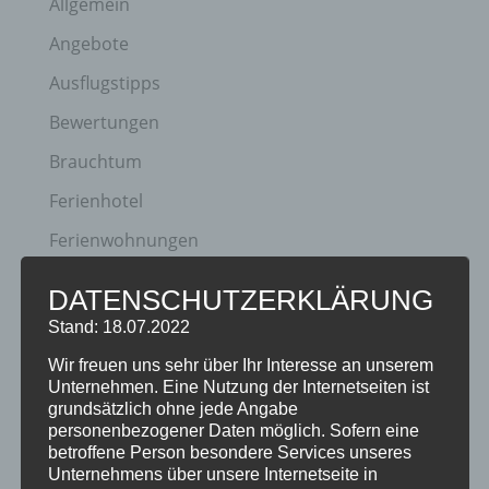
Allgemein
Angebote
Ausflugstipps
Bewertungen
Brauchtum
Ferienhotel
Ferienwohnungen
Gästeinformationen
DATENSCHUTZERKLÄRUNG
Hotel
Stand: 18.07.2022
Klassifizierung
Wir freuen uns sehr über Ihr Interesse an unserem
Unternehmen. Eine Nutzung der Internetseiten ist
Neuigkeiten
grundsätzlich ohne jede Angabe
personenbezogener Daten möglich. Sofern eine
Newsletter
betroffene Person besondere Services unseres
Unternehmens über unsere Internetseite in
Oberstdorf