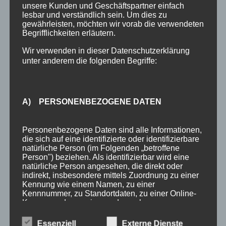
unsere Kunden und Geschäftspartner einfach
Bewertungen
lesbar und verständlich sein. Um dies zu
gewährleisten, möchten wir vorab die verwendeten
Bergbahnticket inklusive
Begrifflichkeiten erläutern.
Urlaub in Oberstdorf
Wir verwenden in dieser Datenschutzerklärung
unter anderem die folgenden Begriffe:
Anreise Oberstdorf
Kontakt
Anfrage
A) PERSONENBEZOGENE DATEN
SCHLAGWÖRTER
Personenbezogene Daten sind alle Informationen,
die sich auf eine identifizierte oder identifizierbare
3 Sterne
Allgäu
Allgäu-Walser-Pass
Allgäuer Alpen
natürliche Person (im Folgenden „betroffene
Person") beziehen. Als identifizierbar wird eine
Auszeichnung
Award
Bewertungen
booking.com
natürliche Person angesehen, die direkt oder
indirekt, insbesondere mittels Zuordnung zu einer
Busfahren
Buslinien
Busticket
DTV
Ferienhotel
Kennung wie einem Namen, zu einer
Kennnummer, zu Standortdaten, zu einer Online-
Ferienhotel Sonnenheim
Ferienwohnungen
Fewo
Kennung oder zu einem oder mehreren
besonderen Merkmalen, die Ausdruck der
Fewo Angebot
Fewos
Frühstück
Gastgeber
Gäste
physischen, physiologischen, genetischen,
Essenziell
Externe Dienste