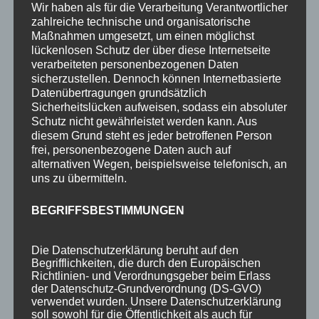
Wir haben als für die Verarbeitung Verantwortlicher
3-Raum-Fewo 2-3P
zahlreiche technische und organisatorische
2-Raum-Fewo 2P
Maßnahmen umgesetzt, um einen möglichst
lückenlosen Schutz der über diese Internetseite
2-Raum-Fewo 2-3P
verarbeiteten personenbezogenen Daten
sicherzustellen. Dennoch können Internetbasierte
Einzelzimmer o. Balkon 1P
Datenübertragungen grundsätzlich
Sicherheitslücken aufweisen, sodass ein absoluter
Preise
Schutz nicht gewährleistet werden kann. Aus
diesem Grund steht es jeder betroffenen Person
Aktuelles
frei, personenbezogene Daten auch auf
Blog
alternativen Wegen, beispielsweise telefonisch, an
uns zu übermitteln.
Veranstaltungen
Berg- & Wintersport Bericht
BEGRIFFSBESTIMMUNGEN
Newsletter
Die Datenschutzerklärung beruht auf den
Infos
Begrifflichkeiten, die durch den Europäischen
Richtlinien- und Verordnungsgeber beim Erlass
Über uns
der Datenschutz-Grundverordnung (DS-GVO)
verwendet wurden. Unsere Datenschutzerklärung
360° Panoramen
soll sowohl für die Öffentlichkeit als auch für