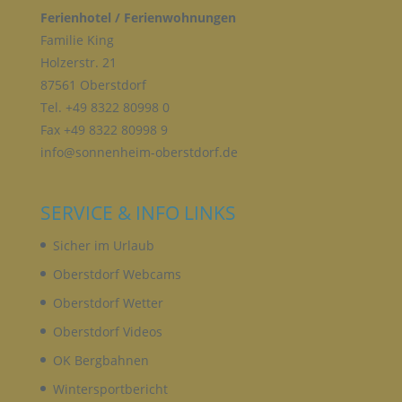
Verwendung, die Offenlegung durch Übermittlung,
Ferienhotel / Ferienwohnungen
Verbreitung oder eine andere Form der
Familie King
Bereitstellung, den Abgleich oder die Verknüpfung,
die Einschränkung, das Löschen oder die
Holzerstr. 21
Vernichtung.
87561 Oberstdorf
Tel. +49 8322 80998 0
Fax +49 8322 80998 9
D) EINSCHRÄNKUNG DER VERARBEITUNG
info@sonnenheim-oberstdorf.de
Einschränkung der Verarbeitung ist die Markierung
gespeicherter personenbezogener Daten mit dem
SERVICE & INFO LINKS
Ziel, ihre künftige Verarbeitung einzuschränken.
Sicher im Urlaub
Oberstdorf Webcams
E) PROFILING
Oberstdorf Wetter
Profiling ist jede Art der automatisierten
Oberstdorf Videos
Verarbeitung personenbezogener Daten, die darin
besteht, dass diese personenbezogenen Daten
OK Bergbahnen
verwendet werden, um bestimmte persönliche
Wintersportbericht
Aspekte, die sich auf eine natürliche Person