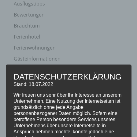
Ausflugstipps
Bewertungen
Brauchtum
Ferienhotel
Ferienwohnungen
Gästeinformationen
Hotel
DATENSCHUTZERKLÄRUNG
Klassifizierung
Stand: 18.07.2022
Neuigkeiten
Wir freuen uns sehr über Ihr Interesse an unserem
Unternehmen. Eine Nutzung der Internetseiten ist
Newsletter
grundsätzlich ohne jede Angabe
Oberstdorf
personenbezogener Daten möglich. Sofern eine
betroffene Person besondere Services unseres
Veranstaltungen
Unternehmens über unsere Internetseite in
Anspruch nehmen möchte, könnte jedoch eine
Winter