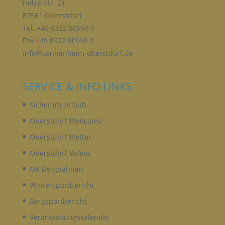
Holzerstr. 21
Verbreitung oder eine andere Form der
Bereitstellung, den Abgleich oder die Verknüpfung,
87561 Oberstdorf
die Einschränkung, das Löschen oder die
Tel. +49 8322 80998 0
Vernichtung.
Fax +49 8322 80998 9
info@sonnenheim-oberstdorf.de
D) EINSCHRÄNKUNG DER VERARBEITUNG
SERVICE & INFO LINKS
Einschränkung der Verarbeitung ist die Markierung
gespeicherter personenbezogener Daten mit dem
Sicher im Urlaub
Ziel, ihre künftige Verarbeitung einzuschränken.
Oberstdorf Webcams
Oberstdorf Wetter
E) PROFILING
Oberstdorf Videos
OK Bergbahnen
Profiling ist jede Art der automatisierten
Verarbeitung personenbezogener Daten, die darin
Wintersportbericht
besteht, dass diese personenbezogenen Daten
verwendet werden, um bestimmte persönliche
Bergsportbericht
Aspekte, die sich auf eine natürliche Person
beziehen, zu bewerten, insbesondere, um Aspekte
Veranstaltungskalender
bezüglich Arbeitsleistung, wirtschaftlicher Lage,