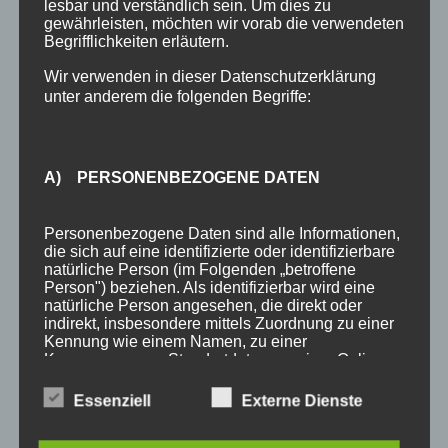
lesbar und verständlich sein. Um dies zu
gewährleisten, möchten wir vorab die verwendeten
Urlaub in Oberstdorf
Begrifflichkeiten erläutern.
Anreise Oberstdorf
Wir verwenden in dieser Datenschutzerklärung
Kontakt
unter anderem die folgenden Begriffe:
Anfrage
A) PERSONENBEZOGENE DATEN
SCHLAGWÖRTER
3 Sterne
Allgäu
Allgäu-Walser-Pass
Allgäuer Alpen
Personenbezogene Daten sind alle Informationen,
die sich auf eine identifizierte oder identifizierbare
Auszeichnung
Award
Bewertungen
booking.com
natürliche Person (im Folgenden „betroffene
Person") beziehen. Als identifizierbar wird eine
Busfahren
Buslinien
Busticket
DTV
Ferienhotel
natürliche Person angesehen, die direkt oder
indirekt, insbesondere mittels Zuordnung zu einer
Ferienhotel Sonnenheim
Ferienwohnungen
Fewo
Kennung wie einem Namen, zu einer
Kennnummer, zu Standortdaten, zu einer Online-
Fewo Angebot
Fewos
Frühstück
Gastgeber
Gäste
Kennung oder zu einem oder mehreren
besonderen Merkmalen, die Ausdruck der
Essenziell
Externe Dienste
Gästebewertungen
Gästeinfo
Gästeinformation
physischen, physiologischen, genetischen,
psychischen, wirtschaftlichen, kulturellen oder
Gästekarte
Hotel
Hotel Sonnenheim