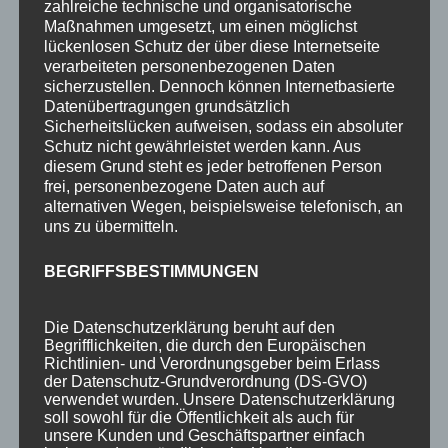
zahlreiche technische und organisatorische
2-Raum-Fewo 2-3P
Maßnahmen umgesetzt, um einen möglichst
lückenlosen Schutz der über diese Internetseite
Einzelzimmer o. Balkon 1P
verarbeiteten personenbezogenen Daten
sicherzustellen. Dennoch können Internetbasierte
Preise
Datenübertragungen grundsätzlich
Sicherheitslücken aufweisen, sodass ein absoluter
Aktuelles
Schutz nicht gewährleistet werden kann. Aus
Blog
diesem Grund steht es jeder betroffenen Person
frei, personenbezogene Daten auch auf
Veranstaltungen
alternativen Wegen, beispielsweise telefonisch, an
uns zu übermitteln.
Berg- & Wintersport Bericht
Newsletter
BEGRIFFSBESTIMMUNGEN
Infos
Die Datenschutzerklärung beruht auf den
Über uns
Begrifflichkeiten, die durch den Europäischen
Richtlinien- und Verordnungsgeber beim Erlass
360° Panoramen
der Datenschutz-Grundverordnung (DS-GVO)
verwendet wurden. Unsere Datenschutzerklärung
Bewertungen
soll sowohl für die Öffentlichkeit als auch für
unsere Kunden und Geschäftspartner einfach
Bergbahnticket inklusive