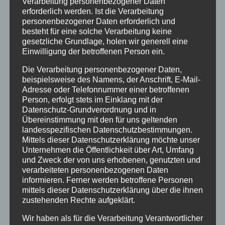
Verarbeitung personenbezogener Daten
erforderlich werden. Ist die Verarbeitung
personenbezogener Daten erforderlich und
INHALTE
besteht für eine solche Verarbeitung keine
gesetzliche Grundlage, holen wir generell eine
Willkommen
Einwilligung der betroffenen Person ein.
Angebote
Die Verarbeitung personenbezogener Daten,
beispielsweise des Namens, der Anschrift, E-Mail-
Unterkunft
Adresse oder Telefonnummer einer betroffenen
Ferienhotel
Person, erfolgt stets im Einklang mit der
5-Raum-Fewo-3-6P
Datenschutz-Grundverordnung und in
Übereinstimmung mit den für uns geltenden
4-Raum-Fewo 4-6P
landesspezifischen Datenschutzbestimmungen.
Mittels dieser Datenschutzerklärung möchte unser
4-Raum-Fewo 3-5P
Unternehmen die Öffentlichkeit über Art, Umfang
und Zweck der von uns erhobenen, genutzten und
4-Raum-Fewo 4P
verarbeiteten personenbezogenen Daten
informieren. Ferner werden betroffene Personen
3-Raum-Fewo 2-4P
mittels dieser Datenschutzerklärung über die ihnen
3-Raum-Fewo 2-3P
zustehenden Rechte aufgeklärt.
2-Raum-Fewo 2P
Wir haben als für die Verarbeitung Verantwortlicher