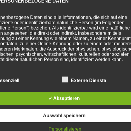
PERSONENBEZOGENE DATEN
nenbezogene Daten sind alle Informationen, die sich auf eine
ifizierte oder identifizierbare natürliche Person (im Folgenden
ffene Person") beziehen. Als identifizierbar wird eine natürliche
n angesehen, die direkt oder indirekt, insbesondere mittels
nung zu einer Kennung wie einem Namen, zu einer Kennnumm
ortdaten, zu einer Online-Kennung oder zu einem oder mehrer
deren Merkmalen, die Ausdruck der physischen, physiologisch
ischen, psychischen, wirtschaftlichen, kulturellen oder sozialen
tät dieser natürlichen Person sind, identifiziert werden kann.
BETROFFENE PERSON
ssenziell
Externe Dienste
fene Person ist jede identifizierte oder identifizierbare natürlich
✓ Akzeptieren
n, deren personenbezogene Daten von dem für die Verarbeitu
twortlichen verarbeitet werden.
Auswahl speichern
VERARBEITUNG
Personalisieren