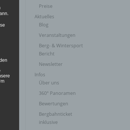
Preise
n
ann.
Aktuelles
Blog
ise
Veranstaltungen
Berg- & Wintersport
Bericht
 den
Newsletter
e
Infos
nsere
 Um
Über uns
360° Panoramen
Bewertungen
Bergbahnticket
inklusive