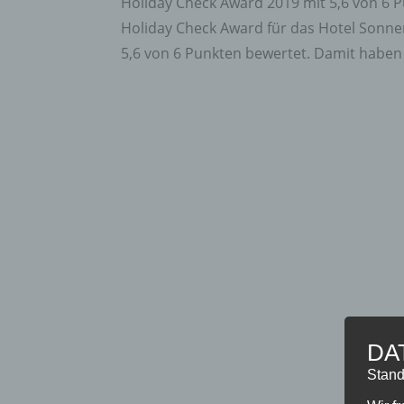
Holiday Check Award 2019 mit 5,6 von 6 
Holiday Check Award für das Hotel Sonn
5,6 von 6 Punkten bewertet. Damit haben 
DA
Stand