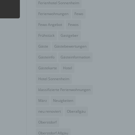
Ferienhotel Sonnenheim
Ferienwohnungen
Fewo
hang
Fewo Angebot
Fewos
Frühstück
Gastgeber
der
g, das
Gäste
Gästebewertungen
Gästeinfo
Gästeinformation
Gästekarte
Hotel
Hotel Sonnenheim
klassifizierte Ferienwohnungen
März
Neuigkeiten
neu renoviert
Oberallgäu
Oberstdorf
gener
Oberstdorf Allgäu