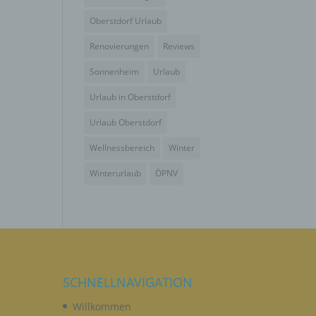
wendet
che
Oberstdorf Urlaub
eben,
Renovierungen
Reviews
el
Sonnenheim
Urlaub
Urlaub in Oberstdorf
Urlaub Oberstdorf
Wellnessbereich
Winter
n
Winterurlaub
ÖPNV
en
ichen
die
rbaren
SCHNELLNAVIGATION
Willkommen