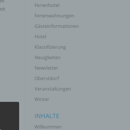
en
Ferienhotel
mit
Ferienwohnungen
Gästeinformationen
Hotel
Klassifizierung
Neuigkeiten
Newsletter
Oberstdorf
Veranstaltungen
Winter
INHALTE
Willkommen