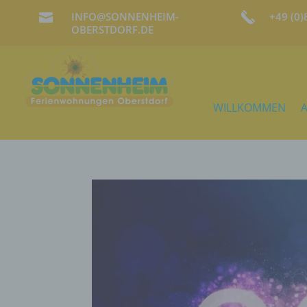
INFO@SONNENHEIM-
+49 (0

OBERSTDORF.DE
WILLKOMMEN