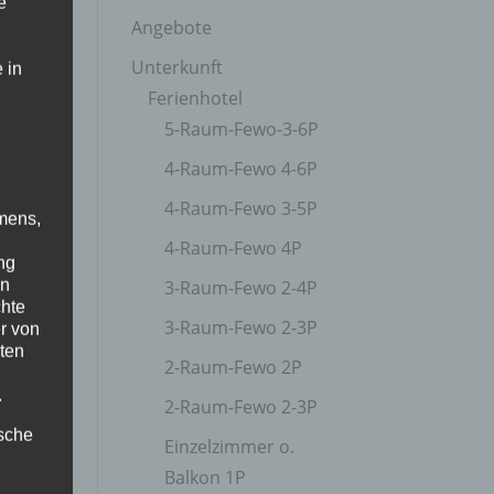
e
Angebote
Unterkunft
 in
Ferienhotel
5-Raum-Fewo-3-6P
4-Raum-Fewo 4-6P
4-Raum-Fewo 3-5P
mens,
4-Raum-Fewo 4P
ng
en
3-Raum-Fewo 2-4P
chte
3-Raum-Fewo 2-3P
r von
ten
2-Raum-Fewo 2P
.
2-Raum-Fewo 2-3P
ische
Einzelzimmer o.
Balkon 1P