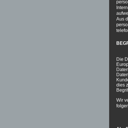
perso
Inter
aufwe
Aus d
perso
telef
BEG
Die D
Europ
Daten
Daten
Kunde
dies 
Begrif
Wir v
folge