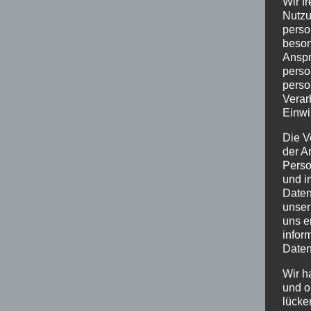
Wir f
Nutzu
perso
beson
Anspr
perso
perso
Verar
Einwi
Die V
der A
Perso
und i
Daten
unser
uns e
infor
Daten
Wir h
und o
lücke