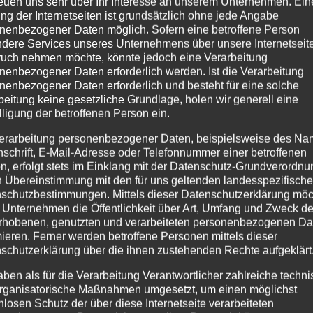
reuen uns sehr über Ihr Interesse an unserem Unternehmen. Ein
ng der Internetseiten ist grundsätzlich ohne jede Angabe
nenbezogener Daten möglich. Sofern eine betroffene Person
dere Services unseres Unternehmens über unsere Internetseite
uch nehmen möchte, könnte jedoch eine Verarbeitung
nenbezogener Daten erforderlich werden. Ist die Verarbeitung
nenbezogener Daten erforderlich und besteht für eine solche
beitung keine gesetzliche Grundlage, holen wir generell eine
lligung der betroffenen Person ein.
erarbeitung personenbezogener Daten, beispielsweise des Na
nschrift, E-Mail-Adresse oder Telefonnummer einer betroffenen
n, erfolgt stets im Einklang mit der Datenschutz-Grundverordnu
n Übereinstimmung mit den für uns geltenden landesspezifisch
schutzbestimmungen. Mittels dieser Datenschutzerklärung mö
 Unternehmen die Öffentlichkeit über Art, Umfang und Zweck de
rhobenen, genutzten und verarbeiteten personenbezogenen Da
mieren. Ferner werden betroffene Personen mittels dieser
schutzerklärung über die ihnen zustehenden Rechte aufgeklärt
aben als für die Verarbeitung Verantwortlicher zahlreiche techn
rganisatorische Maßnahmen umgesetzt, um einen möglichst
nlosen Schutz der über diese Internetseite verarbeiteten