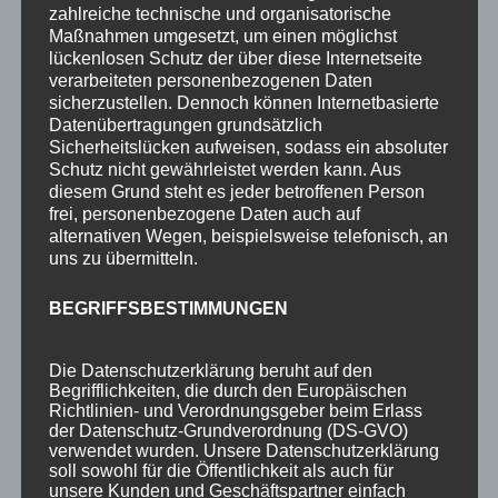
2-Raum-Fewo 2P
zahlreiche technische und organisatorische
Maßnahmen umgesetzt, um einen möglichst
2-Raum-Fewo 2-3P
lückenlosen Schutz der über diese Internetseite
Einzelzimmer o. Balkon 1P
verarbeiteten personenbezogenen Daten
sicherzustellen. Dennoch können Internetbasierte
Preise
Datenübertragungen grundsätzlich
Sicherheitslücken aufweisen, sodass ein absoluter
Aktuelles
Schutz nicht gewährleistet werden kann. Aus
Blog
diesem Grund steht es jeder betroffenen Person
frei, personenbezogene Daten auch auf
Veranstaltungen
alternativen Wegen, beispielsweise telefonisch, an
uns zu übermitteln.
Berg- & Wintersport Bericht
BEGRIFFSBESTIMMUNGEN
Newsletter
Infos
Die Datenschutzerklärung beruht auf den
Über uns
Begrifflichkeiten, die durch den Europäischen
Richtlinien- und Verordnungsgeber beim Erlass
360° Panoramen
der Datenschutz-Grundverordnung (DS-GVO)
verwendet wurden. Unsere Datenschutzerklärung
Bewertungen
soll sowohl für die Öffentlichkeit als auch für
unsere Kunden und Geschäftspartner einfach