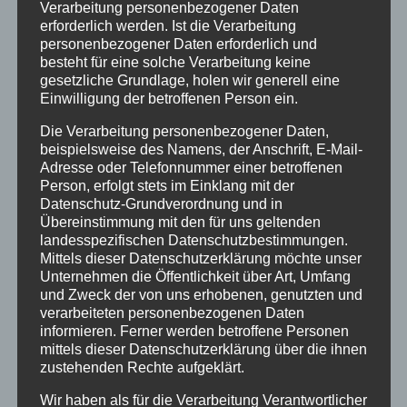
Verarbeitung personenbezogener Daten
Winter
erforderlich werden. Ist die Verarbeitung
personenbezogener Daten erforderlich und
INHALTE
besteht für eine solche Verarbeitung keine
gesetzliche Grundlage, holen wir generell eine
Willkommen
Einwilligung der betroffenen Person ein.
Angebote
Die Verarbeitung personenbezogener Daten,
beispielsweise des Namens, der Anschrift, E-Mail-
Unterkunft
Adresse oder Telefonnummer einer betroffenen
Ferienhotel
Person, erfolgt stets im Einklang mit der
Datenschutz-Grundverordnung und in
5-Raum-Fewo-3-6P
Übereinstimmung mit den für uns geltenden
landesspezifischen Datenschutzbestimmungen.
4-Raum-Fewo 4-6P
Mittels dieser Datenschutzerklärung möchte unser
4-Raum-Fewo 3-5P
Unternehmen die Öffentlichkeit über Art, Umfang
und Zweck der von uns erhobenen, genutzten und
4-Raum-Fewo 4P
verarbeiteten personenbezogenen Daten
informieren. Ferner werden betroffene Personen
3-Raum-Fewo 2-4P
mittels dieser Datenschutzerklärung über die ihnen
zustehenden Rechte aufgeklärt.
3-Raum-Fewo 2-3P
Wir haben als für die Verarbeitung Verantwortlicher