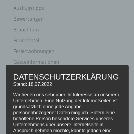
Ausflugstipps
Bewertungen
Brauchtum
Ferienhotel
Ferienwohnungen
Gästeinformationen
Hotel
DATENSCHUTZERKLÄRUNG
Klassifizierung
Stand: 18.07.2022
Neuigkeiten
Wir freuen uns sehr über Ihr Interesse an unserem
Unternehmen. Eine Nutzung der Internetseiten ist
Newsletter
grundsätzlich ohne jede Angabe
personenbezogener Daten möglich. Sofern eine
Oberstdorf
betroffene Person besondere Services unseres
Unternehmens über unsere Internetseite in
Veranstaltungen
Anspruch nehmen möchte, könnte jedoch eine