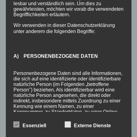
Bergbahnticket inklusive
lesbar und verständlich sein. Um dies zu
gewährleisten, möchten wir vorab die verwendeten
Urlaub in Oberstdorf
Begrifflichkeiten erläutern.
Anreise Oberstdorf
Wir verwenden in dieser Datenschutzerklärung
unter anderem die folgenden Begriffe:
Kontakt
Anfrage
A) PERSONENBEZOGENE DATEN
SCHLAGWÖRTER
3 Sterne
Allgäu
Allgäu-Walser-Pass
Allgäuer Alpen
Personenbezogene Daten sind alle Informationen,
die sich auf eine identifizierte oder identifizierbare
Auszeichnung
Award
Bewertungen
booking.com
natürliche Person (im Folgenden „betroffene
Person") beziehen. Als identifizierbar wird eine
Busfahren
Buslinien
Busticket
DTV
Ferienhotel
natürliche Person angesehen, die direkt oder
indirekt, insbesondere mittels Zuordnung zu einer
Ferienhotel Sonnenheim
Ferienwohnungen
Fewo
Kennung wie einem Namen, zu einer
Kennnummer, zu Standortdaten, zu einer Online-
Fewo Angebot
Fewos
Frühstück
Gastgeber
Gäste
Kennung oder zu einem oder mehreren
besonderen Merkmalen, die Ausdruck der
Essenziell
Externe Dienste
Gästebewertungen
Gästeinfo
Gästeinformation
physischen, physiologischen, genetischen,
psychischen, wirtschaftlichen, kulturellen oder