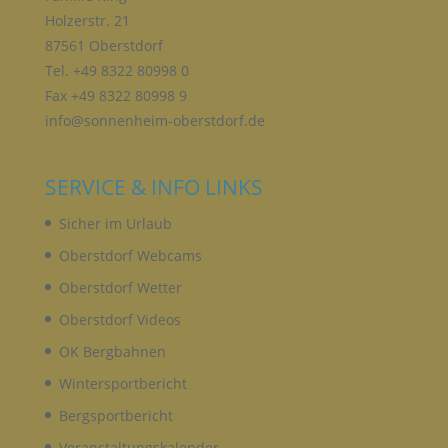
Verbreitung oder eine andere Form der
Holzerstr. 21
Bereitstellung, den Abgleich oder die Verknüpfung,
87561 Oberstdorf
die Einschränkung, das Löschen oder die
Vernichtung.
Tel. +49 8322 80998 0
Fax +49 8322 80998 9
info@sonnenheim-oberstdorf.de
D) EINSCHRÄNKUNG DER VERARBEITUNG
SERVICE & INFO LINKS
Einschränkung der Verarbeitung ist die Markierung
gespeicherter personenbezogener Daten mit dem
Sicher im Urlaub
Ziel, ihre künftige Verarbeitung einzuschränken.
Oberstdorf Webcams
Oberstdorf Wetter
E) PROFILING
Oberstdorf Videos
Profiling ist jede Art der automatisierten
OK Bergbahnen
Verarbeitung personenbezogener Daten, die darin
besteht, dass diese personenbezogenen Daten
Wintersportbericht
verwendet werden, um bestimmte persönliche
Bergsportbericht
Aspekte, die sich auf eine natürliche Person
beziehen, zu bewerten, insbesondere, um Aspekte
Veranstaltungskalender