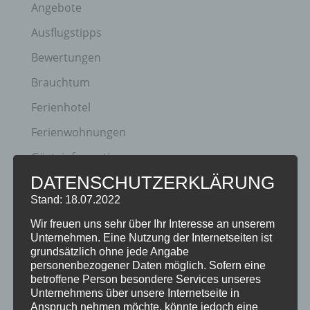
Angebote
Ausflugstipps
Bewertungen
Brauchtum
Ferienhotel
Ferienwohnungen
Gästeinformationen
DATENSCHUTZERKLÄRUNG
Hotel
Stand: 18.07.2022
Klassifizierung
Wir freuen uns sehr über Ihr Interesse an unserem
Neuigkeiten
Unternehmen. Eine Nutzung der Internetseiten ist
grundsätzlich ohne jede Angabe
Newsletter
personenbezogener Daten möglich. Sofern eine
betroffene Person besondere Services unseres
Oberstdorf
Unternehmens über unsere Internetseite in
Veranstaltungen
Anspruch nehmen möchte, könnte jedoch eine