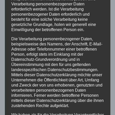
Verarbeitung personenbezogener Daten
Winter
erforderlich werden. Ist die Verarbeitung
personenbezogener Daten erforderlich und
besteht für eine solche Verarbeitung keine
INHALTE
gesetzliche Grundlage, holen wir generell eine
Einwilligung der betroffenen Person ein.
Willkommen
Die Verarbeitung personenbezogener Daten,
Angebote
beispielsweise des Namens, der Anschrift, E-Mail-
Adresse oder Telefonnummer einer betroffenen
Unterkunft
Person, erfolgt stets im Einklang mit der
Ferienhotel
Datenschutz-Grundverordnung und in
Übereinstimmung mit den für uns geltenden
5-Raum-Fewo-3-6P
landesspezifischen Datenschutzbestimmungen.
4-Raum-Fewo 4-6P
Mittels dieser Datenschutzerklärung möchte unser
Unternehmen die Öffentlichkeit über Art, Umfang
4-Raum-Fewo 3-5P
und Zweck der von uns erhobenen, genutzten und
verarbeiteten personenbezogenen Daten
4-Raum-Fewo 4P
informieren. Ferner werden betroffene Personen
mittels dieser Datenschutzerklärung über die ihnen
3-Raum-Fewo 2-4P
zustehenden Rechte aufgeklärt.
3-Raum-Fewo 2-3P
Wir haben als für die Verarbeitung Verantwortlicher