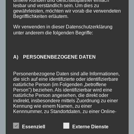
unsere Kunden und Geschäftspartner einfach
lesbar und verständlich sein. Um dies zu
Bergbahnticket inklusive
gewährleisten, möchten wir vorab die verwendeten
Begrifflichkeiten erläutern.
Urlaub in Oberstdorf
Wir verwenden in dieser Datenschutzerklärung
Anreise Oberstdorf
unter anderem die folgenden Begriffe:
Kontakt
Anfrage
A) PERSONENBEZOGENE DATEN
SCHLAGWÖRTER
Personenbezogene Daten sind alle Informationen,
3 Sterne
Allgäu
Allgäu-Walser-Pass
Allgäuer Alpen
die sich auf eine identifizierte oder identifizierbare
natürliche Person (im Folgenden „betroffene
Auszeichnung
Award
Bewertungen
booking.com
Person") beziehen. Als identifizierbar wird eine
natürliche Person angesehen, die direkt oder
Busfahren
Buslinien
Busticket
DTV
Ferienhotel
indirekt, insbesondere mittels Zuordnung zu einer
Kennung wie einem Namen, zu einer
Ferienhotel Sonnenheim
Ferienwohnungen
Fewo
Kennnummer, zu Standortdaten, zu einer Online-
Kennung oder zu einem oder mehreren
Fewo Angebot
Fewos
Frühstück
Gastgeber
Gäste
besonderen Merkmalen, die Ausdruck der
Essenziell
Externe Dienste
physischen, physiologischen, genetischen,
Gästebewertungen
Gästeinfo
Gästeinformation
psychischen, wirtschaftlichen, kulturellen oder