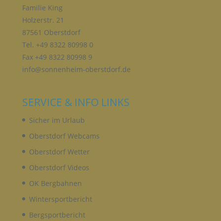
Verwendung, die Offenlegung durch Übermittlung,
Familie King
Verbreitung oder eine andere Form der
Holzerstr. 21
Bereitstellung, den Abgleich oder die Verknüpfung,
die Einschränkung, das Löschen oder die
87561 Oberstdorf
Vernichtung.
Tel. +49 8322 80998 0
Fax +49 8322 80998 9
info@sonnenheim-oberstdorf.de
D) EINSCHRÄNKUNG DER VERARBEITUNG
Einschränkung der Verarbeitung ist die Markierung
SERVICE & INFO LINKS
gespeicherter personenbezogener Daten mit dem
Ziel, ihre künftige Verarbeitung einzuschränken.
Sicher im Urlaub
Oberstdorf Webcams
E) PROFILING
Oberstdorf Wetter
Oberstdorf Videos
Profiling ist jede Art der automatisierten
Verarbeitung personenbezogener Daten, die darin
OK Bergbahnen
besteht, dass diese personenbezogenen Daten
Wintersportbericht
verwendet werden, um bestimmte persönliche
Aspekte, die sich auf eine natürliche Person
Bergsportbericht
beziehen, zu bewerten, insbesondere, um Aspekte