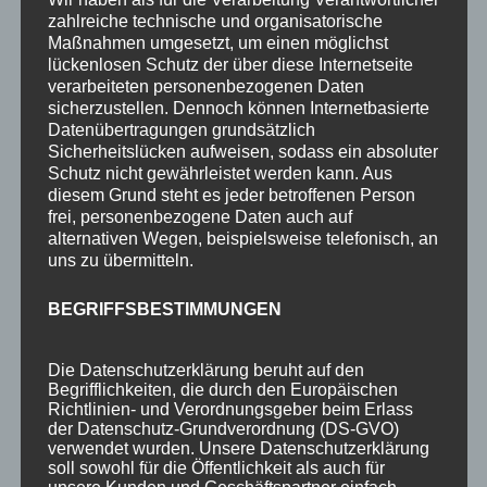
zahlreiche technische und organisatorische
2-Raum-Fewo 2P
Maßnahmen umgesetzt, um einen möglichst
2-Raum-Fewo 2-3P
lückenlosen Schutz der über diese Internetseite
verarbeiteten personenbezogenen Daten
Einzelzimmer o. Balkon 1P
sicherzustellen. Dennoch können Internetbasierte
Datenübertragungen grundsätzlich
Preise
Sicherheitslücken aufweisen, sodass ein absoluter
Schutz nicht gewährleistet werden kann. Aus
Aktuelles
diesem Grund steht es jeder betroffenen Person
Blog
frei, personenbezogene Daten auch auf
alternativen Wegen, beispielsweise telefonisch, an
Veranstaltungen
uns zu übermitteln.
Berg- & Wintersport Bericht
BEGRIFFSBESTIMMUNGEN
Newsletter
Infos
Die Datenschutzerklärung beruht auf den
Begrifflichkeiten, die durch den Europäischen
Über uns
Richtlinien- und Verordnungsgeber beim Erlass
der Datenschutz-Grundverordnung (DS-GVO)
360° Panoramen
verwendet wurden. Unsere Datenschutzerklärung
soll sowohl für die Öffentlichkeit als auch für
Bewertungen