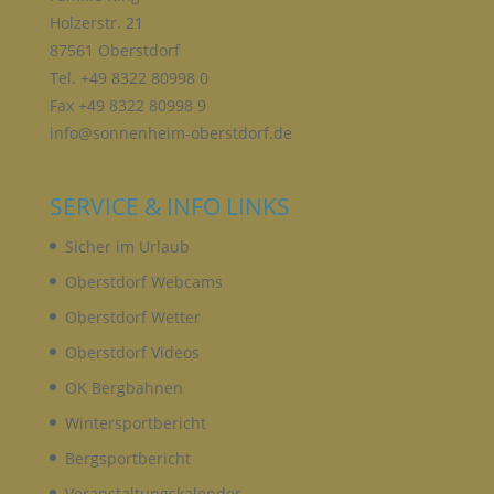
Verbreitung oder eine andere Form der
Holzerstr. 21
Bereitstellung, den Abgleich oder die Verknüpfung,
87561 Oberstdorf
die Einschränkung, das Löschen oder die
Vernichtung.
Tel. +49 8322 80998 0
Fax +49 8322 80998 9
info@sonnenheim-oberstdorf.de
D) EINSCHRÄNKUNG DER VERARBEITUNG
SERVICE & INFO LINKS
Einschränkung der Verarbeitung ist die Markierung
gespeicherter personenbezogener Daten mit dem
Sicher im Urlaub
Ziel, ihre künftige Verarbeitung einzuschränken.
Oberstdorf Webcams
Oberstdorf Wetter
E) PROFILING
Oberstdorf Videos
Profiling ist jede Art der automatisierten
OK Bergbahnen
Verarbeitung personenbezogener Daten, die darin
besteht, dass diese personenbezogenen Daten
Wintersportbericht
verwendet werden, um bestimmte persönliche
Bergsportbericht
Aspekte, die sich auf eine natürliche Person
beziehen, zu bewerten, insbesondere, um Aspekte
Veranstaltungskalender