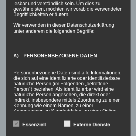
Bergbahnticket inklusive
lesbar und verständlich sein. Um dies zu
gewährleisten, möchten wir vorab die verwendeten
Urlaub in Oberstdorf
Begrifflichkeiten erläutern.
Anreise Oberstdorf
Wir verwenden in dieser Datenschutzerklärung
unter anderem die folgenden Begriffe:
Kontakt
Anfrage
A) PERSONENBEZOGENE DATEN
SCHLAGWÖRTER
3 Sterne
Allgäu
Allgäu-Walser-Pass
Allgäuer Alpen
Personenbezogene Daten sind alle Informationen,
die sich auf eine identifizierte oder identifizierbare
Auszeichnung
Award
Bewertungen
booking.com
natürliche Person (im Folgenden „betroffene
Person") beziehen. Als identifizierbar wird eine
Busfahren
Buslinien
Busticket
DTV
Ferienhotel
natürliche Person angesehen, die direkt oder
indirekt, insbesondere mittels Zuordnung zu einer
Ferienhotel Sonnenheim
Ferienwohnungen
Fewo
Kennung wie einem Namen, zu einer
Kennnummer, zu Standortdaten, zu einer Online-
Fewo Angebot
Fewos
Frühstück
Gastgeber
Gäste
Kennung oder zu einem oder mehreren
besonderen Merkmalen, die Ausdruck der
Essenziell
Externe Dienste
Gästebewertungen
Gästeinfo
Gästeinformation
physischen, physiologischen, genetischen,
psychischen, wirtschaftlichen, kulturellen oder