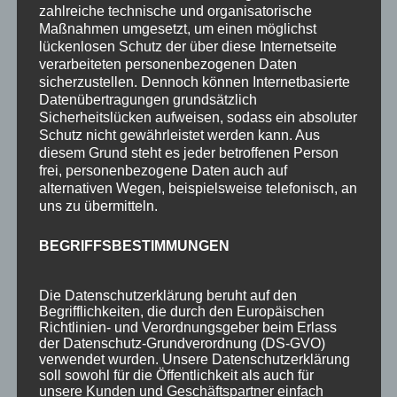
2-Raum-Fewo 2P
zahlreiche technische und organisatorische
Maßnahmen umgesetzt, um einen möglichst
2-Raum-Fewo 2-3P
lückenlosen Schutz der über diese Internetseite
Einzelzimmer o. Balkon 1P
verarbeiteten personenbezogenen Daten
sicherzustellen. Dennoch können Internetbasierte
Preise
Datenübertragungen grundsätzlich
Sicherheitslücken aufweisen, sodass ein absoluter
Aktuelles
Schutz nicht gewährleistet werden kann. Aus
Blog
diesem Grund steht es jeder betroffenen Person
frei, personenbezogene Daten auch auf
Veranstaltungen
alternativen Wegen, beispielsweise telefonisch, an
uns zu übermitteln.
Berg- & Wintersport Bericht
BEGRIFFSBESTIMMUNGEN
Newsletter
Infos
Die Datenschutzerklärung beruht auf den
Über uns
Begrifflichkeiten, die durch den Europäischen
Richtlinien- und Verordnungsgeber beim Erlass
360° Panoramen
der Datenschutz-Grundverordnung (DS-GVO)
verwendet wurden. Unsere Datenschutzerklärung
Bewertungen
soll sowohl für die Öffentlichkeit als auch für
unsere Kunden und Geschäftspartner einfach