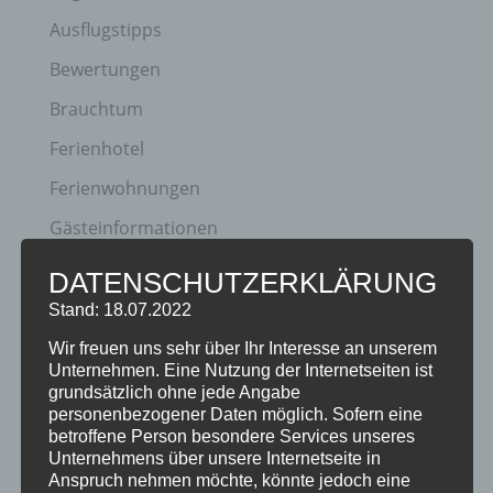
Ausflugstipps
Bewertungen
Brauchtum
Ferienhotel
Ferienwohnungen
Gästeinformationen
Hotel
DATENSCHUTZERKLÄRUNG
Klassifizierung
Stand: 18.07.2022
Neuigkeiten
Wir freuen uns sehr über Ihr Interesse an unserem
Unternehmen. Eine Nutzung der Internetseiten ist
Newsletter
grundsätzlich ohne jede Angabe
personenbezogener Daten möglich. Sofern eine
Oberstdorf
betroffene Person besondere Services unseres
Unternehmens über unsere Internetseite in
Veranstaltungen
Anspruch nehmen möchte, könnte jedoch eine