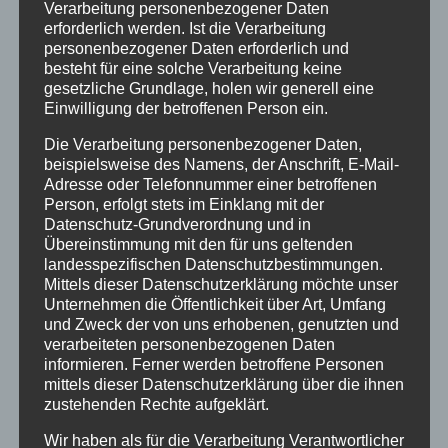
Verarbeitung personenbezogener Daten
Winter
erforderlich werden. Ist die Verarbeitung
personenbezogener Daten erforderlich und
INHALTE
besteht für eine solche Verarbeitung keine
gesetzliche Grundlage, holen wir generell eine
Willkommen
Einwilligung der betroffenen Person ein.
Angebote
Die Verarbeitung personenbezogener Daten,
beispielsweise des Namens, der Anschrift, E-Mail-
Unterkunft
Adresse oder Telefonnummer einer betroffenen
Ferienhotel
Person, erfolgt stets im Einklang mit der
Datenschutz-Grundverordnung und in
5-Raum-Fewo-3-6P
Übereinstimmung mit den für uns geltenden
landesspezifischen Datenschutzbestimmungen.
4-Raum-Fewo 4-6P
Mittels dieser Datenschutzerklärung möchte unser
4-Raum-Fewo 3-5P
Unternehmen die Öffentlichkeit über Art, Umfang
und Zweck der von uns erhobenen, genutzten und
4-Raum-Fewo 4P
verarbeiteten personenbezogenen Daten
informieren. Ferner werden betroffene Personen
3-Raum-Fewo 2-4P
mittels dieser Datenschutzerklärung über die ihnen
zustehenden Rechte aufgeklärt.
3-Raum-Fewo 2-3P
Wir haben als für die Verarbeitung Verantwortlicher